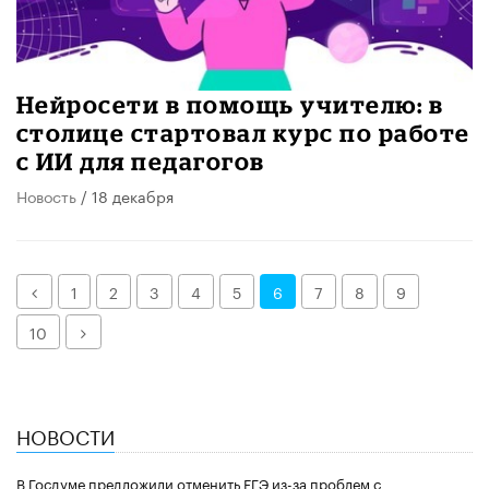
Нейросети в помощь учителю: в
столице стартовал курс по работе
с ИИ для педагогов
Новость
/ 18 декабря
Назад
1
2
3
4
5
6
7
8
9
Далее
10
НОВОСТИ
В Госдуме предложили отменить ЕГЭ из-за проблем с