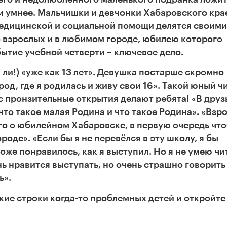
 и умнее. Мальчишки и девчонки Хабаровского кра
медицинской и социальной помощи делятся своими
во взрослых и в любимом городе, юбилею которого
ытие учебной четверти – ключевое дело.
а ли!) «уже как 13 лет». Девушка постарше скромно
род, где я родилась и живу свои 16». Такой юный ч
ас пронзительные открытия делают ребята! «В друз
 что такое малая Родина и что такое Родина». «Взр
го о юбилейном Хабаровске, в первую очередь чт
оде». «Если бы я не перевёлся в эту школу, я бы
оже понравилось, как я выступил. Но я не умею чи
нь нравится выступать, но очень страшно говорить
ь».
кие строки когда-то проблемных детей и откройте