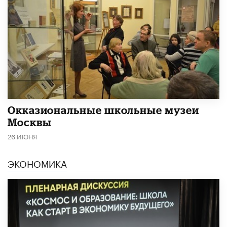
​Окказиональные школьные музеи
Москвы
26 ИЮНЯ
ЭКОНОМИКА