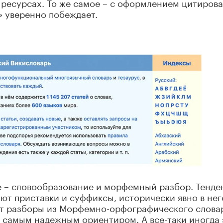
их ресурсах. То же самое – с оформлением цитирова
 уверенно побеждает.
е – словообразование и морфемный разбор. Тенде
ают приставки и суффиксы, исторически явно в нег
ет разборы из Морфемно-орфографического словар
с самым надежным ориентиром. А все-таки иногда 