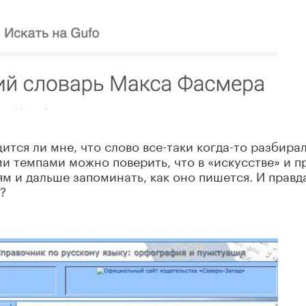
щится ли мне, что слово все-таки когда-то разбира
ими темпами можно поверить, что в «искусстве» и п
ям и дальше запоминать, как оно пишется. И правд
?