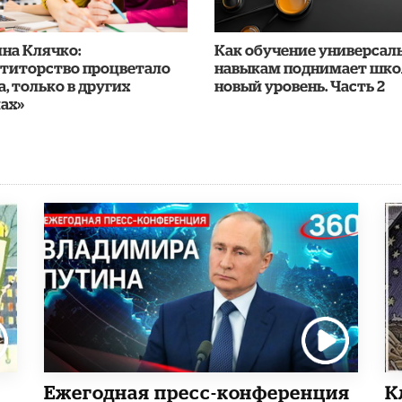
яна Клячко:
​Как обучение универса
етиторство процветало
навыкам поднимает шко
а, только в других
новый уровень. Часть 2
ах»
Ежегодная пресс-конференция
К