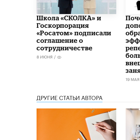
Школа «СКОЛКА» и
​По
Госкорпорация
доп
«Росатом» подписали
обр
соглашение о
эфф
сотрудничестве
реп
бол
8 ИЮНЯ
/
вне
зан
19 МАЯ
ДРУГИЕ СТАТЬИ АВТОРА