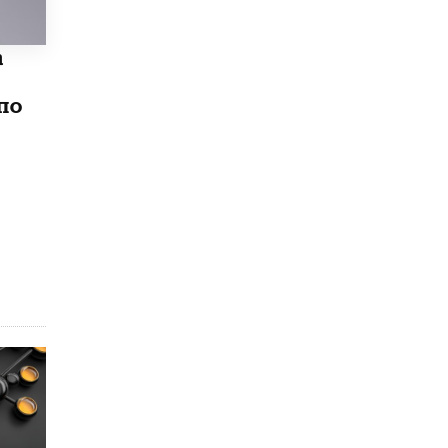
5 ИЮНЯ /
ЧТО ПРОИСХОДИТ?
«Евгений Онегин» станет обязательным
а
для повторения в 10–11-х классах
4 ИЮНЯ /
КАЧЕСТВО ОБРАЗОВАНИЯ
по
В Общественной палате предложили
шить школьную форму с учетом
национальных традиций регионов
4 ИЮНЯ /
ШКОЛЬНИКИ
В Госдуме предложили ввести онлайн-
формат для апелляций ЕГЭ
3 ИЮНЯ /
ЕГЭ И ОГЭ
​Яндекс выпустил бесплатный курс по
защите от ИИ-мошенничества
2 ИЮНЯ /
BIG DATA
В России начнут применять новые
подходы к разрешению конфликтов в
школах
2 ИЮНЯ /
ПОДРОСТКИ