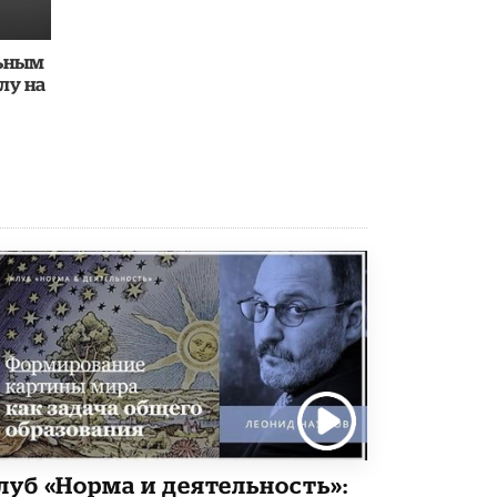
Академик РАН предупредил, что
ChatGPT отучит школьников думать
льным
1 ИЮНЯ /
ШКОЛЬНИКИ
лу на
луб «Норма и деятельность»: