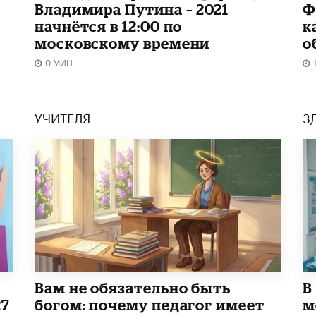
Владимира Путина – 2021
Ф
начнётся в 12:00 по
к
московскому времени
о
0 МИН.
УЧИТЕЛЯ
З
​Вам не обязательно быть
В
27
богом: почему педагог имеет
м