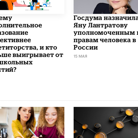
чему
Госдума назначил
олнительное
Яну Лантратову
азование
уполномоченным 
ективнее
правам человека в
етиторства, и кто
России
ьше выигрывает от
15 МАЯ
школьных
ятий?