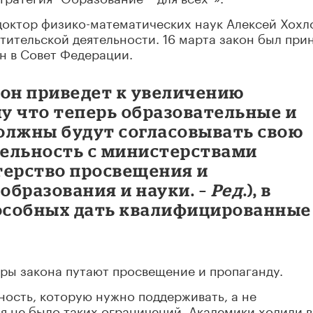
доктор физико-математических наук Алексей Хохл
тительской деятельности. 16 марта закон был прин
н в Совет Федерации.
акон приведет к увеличению
у что теперь образовательные и
олжны будут согласовывать свою
ельность с министерствами
терство просвещения и
образования и науки. –
Ред
.), в
пособных дать квалифицированные
оры закона путают просвещение и пропаганду.
ность, которую нужно поддерживать, а не
мя не было таких ограничений. Академики ходили в