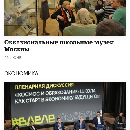
​Окказиональные школьные музеи
Москвы
26 ИЮНЯ
ЭКОНОМИКА