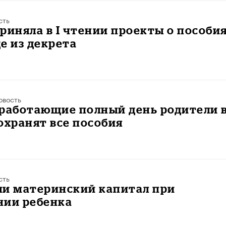
сть
риняла в I чтении проекты о пособи
е из декрета
овость
 работающие полный день родители 
охранят все пособия
сть
ли материнский капитал при
нии ребенка