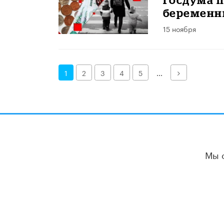
беременны
15 ноября
Далее
1
2
3
4
5
...
Мы 