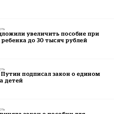
сть
дложили увеличить пособие при
ребенка до 30 тысяч рублей
сть
 Путин подписал закон о едином
а детей
сть
риняла закон о пособии для