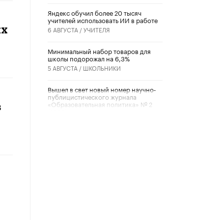
​Яндекс обучил более 20 тысяч
учителей использовать ИИ в работе
ях
6 АВГУСТА /
УЧИТЕЛЯ
Минимальный набор товаров для
школы подорожал на 6,3%
5 АВГУСТА /
ШКОЛЬНИКИ
Вышел в свет новый номер научно-
публицистического журнала
«Образовательная политика» № 2
в
(2026)
3 ИЮЛЯ /
АНОНС
Школьники и студенты Москвы
почтили память героев Великой
Отечественной войны
22 ИЮНЯ /
ГОРОДСКОЕ ОБРАЗОВАНИЕ
«Егор, давай во двор!»
22 ИЮНЯ /
АНОНС
Из закона о регулировании ИИ