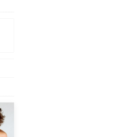
4 ИЮНЯ /
КАЧЕСТВО ОБРАЗОВАНИЯ
В Общественной палате предложили
шить школьную форму с учетом
национальных традиций регионов
4 ИЮНЯ /
ШКОЛЬНИКИ
В Госдуме предложили ввести онлайн-
формат для апелляций ЕГЭ
3 ИЮНЯ /
ЕГЭ И ОГЭ
​Яндекс выпустил бесплатный курс по
защите от ИИ-мошенничества
2 ИЮНЯ /
BIG DATA
В России начнут применять новые
подходы к разрешению конфликтов в
школах
2 ИЮНЯ /
ПОДРОСТКИ
Академик РАН предупредил, что
ChatGPT отучит школьников думать
1 ИЮНЯ /
ШКОЛЬНИКИ