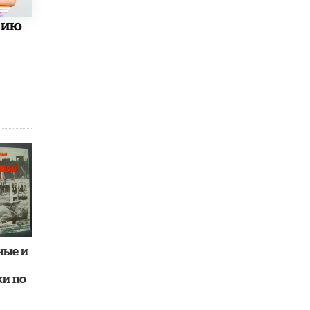
В Минобрнауки рассказали о новых
цию
правилах приема в аспирантуру
1 ИЮНЯ /
КАЧЕСТВО ОБРАЗОВАНИЯ
ные и
и по