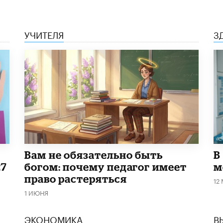
УЧИТЕЛЯ
З
​Вам не обязательно быть
В
27
богом: почему педагог имеет
м
право растеряться
12
1 ИЮНЯ
ЭКОНОМИКА
В