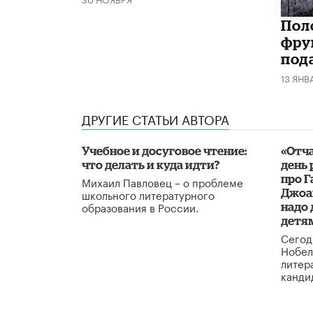
Поло
фру
под
13 ЯНВ
ДРУГИЕ СТАТЬИ АВТОРА
Учебное и досуговое чтение:
«Отча
что делать и куда идти?
день 
про Г
Михаил Павловец – о проблеме
школьного литературного
Джоа
образования в России.
надо
детя
Сегод
Нобел
литер
канди