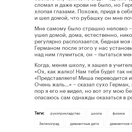
сломал и даже крови не было, но Ге
хлопая глазами. Похоже, придя в себя
и шел домой, что рубашку он мне п
Мне самому было страшно неловко – 
ушел домой, дома, естественно, нико
регулярно расползается, бедная моя
Германом после этого у нас установ
над ним глумиться, он – пытаться ме
Когда, меняя школу, я зашел в учите
«Ох, как жалко! Нам тебя будет так не
«Представляете! Миша переводится и
Очень жаль…» – сказал сухо Герман,
пор я его не видел, но вот эту мою 
опасаюсь сам однажды оказаться в р
Теги:
рукоприкладство
школа
физика
Зеленоград
девиантные дети
девиантное 