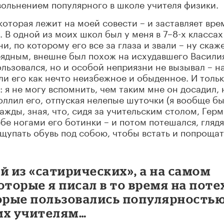
ольнением популярного в школе учителя физики.
 которая лежит на моей совести – и заставляет вре
 В одной из моих школ был у меня в 7–8-х классах
и, по которому его все за глаза и звали – ну скаж
рядным, внешне был похож на исхудавшего Васили
ьзовался, но и особой неприязни не вызывал – н
и его как нечто неизбежное и обыденное. И толь
я не могу вспомнить, чем таким мне он досадил, н
оллил его, отпуская нелепые шуточки (я вообще б
жды, зная, что, сидя за учительским столом, Гер
бе ногами его ботинки – и потом потешался, глядя
щупать обувь под собою, чтобы встать и попрощат
ой из «сатирических», а на самом
оторые я писал в то время на поте
торые пользовались популярностью
 их учителям…