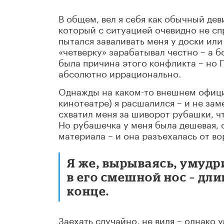
В общем, вел я себя как обычный де
который с ситуацией очевидно не спр
пытался заваливать меня у доски или
«четверку» зарабатывал честно – а б
была причина этого конфликта – но Г
абсолютно иррационально.
Однажды на каком-то внешнем офици
кинотеатре) я расшалился – и не зам
схватил меня за шиворот рубашки, ч
Но рубашечка у меня была дешевая, 
материала – и она разъехалась от во
Я же, вырываясь, умудр
в его смешной нос – дл
конце.
Заехать случайно, не видя – однако 