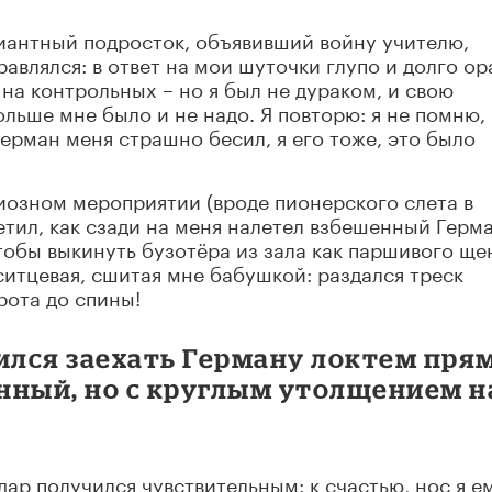
виантный подросток, объявивший войну учителю,
авлялся: в ответ на мои шуточки глупо и долго ор
 на контрольных – но я был не дураком, и свою
ольше мне было и не надо. Я повторю: я не помню, 
ерман меня страшно бесил, я его тоже, это было
озном мероприятии (вроде пионерского слета в
етил, как сзади на меня налетел взбешенный Герма
тобы выкинуть бузотёра из зала как паршивого ще
ситцевая, сшитая мне бабушкой: раздался треск
рота до спины!
ился заехать Герману локтем пря
инный, но с круглым утолщением н
удар получился чувствительным: к счастью, нос я е