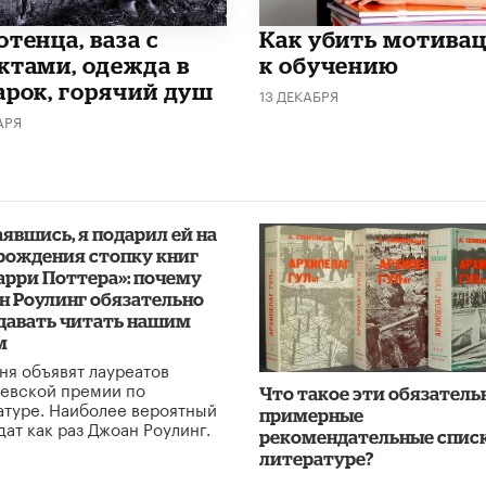
тенца, ваза с
Как убить мотива
ктами, одежда в
к обучению
арок, горячий душ
13 ДЕКАБРЯ
АРЯ
явшись, я подарил ей на
рождения стопку книг
арри Поттера»: почему
н Роулинг обязательно
 давать читать нашим
м
ня объявят лауреатов
евской премии по
Что такое эти обязатель
атуре. Наиболее вероятный
примерные
дат как раз Джоан Роулинг.
рекомендательные списк
литературе?