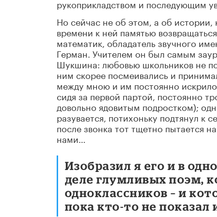
рукоприкладством и последующим ув
Но сейчас не об этом, а об истории,
времени к ней памятью возвращаться.
математик, обладатель звучного имен
Герман. Учителем он был самым зау
Шукшина: любовью школьников не пол
ним скорее посмеивались и принимал
между мною и им постоянно искрило: 
сидя за первой партой, постоянно тр
довольно ядовитым подростком); одна
разувается, потихоньку подтянул к се
после звонка тот тщетно пытается на
нами…
Изобразил я его и в одн
деле глумливых поэм, к
одноклассников – и ко
пока кто-то не показал