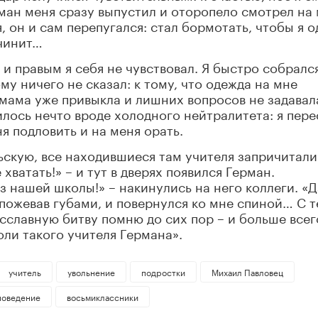
рман меня сразу выпустил и оторопело смотрел на 
, он и сам перепугался: стал бормотать, чтобы я о
очинит…
и правым я себя не чувствовал. Я быстро собралс
му ничего не сказал: к тому, что одежда на мне
 мама уже привыкла и лишних вопросов не задавал
илось нечто вроде холодного нейтралитета: я пере
ня подловить и на меня орать.
льскую, все находившиеся там учителя запричитали
 хватать!» – и тут в дверях появился Герман.
з нашей школы!» – накинулись на него коллеги. «Д
 пожевав губами, и повернулся ко мне спиной… С т
бесславную битву помню до сих пор – и больше всег
оли такого учителя Германа».
учитель
увольнение
подростки
Михаил Павловец
поведение
восьмиклассники