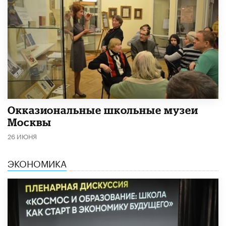
​Окказиональные школьные музеи
Москвы
26 ИЮНЯ
ЭКОНОМИКА