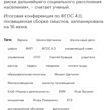
риски дальнейшего социального расслоения
населения», – считает ученый.
Итоговая конференция по ФГОС 4.0,
посвященная сборке смыслов, запланирована
на 16 июня.
Теги:
Эврика
Школа Щетинина
Школа наше дело
цифра
ФИП
ФГОС 4.0
управляющий совет
управление
СПО
Сергей Кравцов
родители
ректор
педвуз
пандемия
оплата труда
образовательная политика
Михаил Щетинин
Минпросвещения
министр просвещения
Клуб «Норма и деятельность»
КИМ
Исак Фрумин
инициатива
Игорь Реморенко
ЕГЭ
дистанционное обучение
выпускники