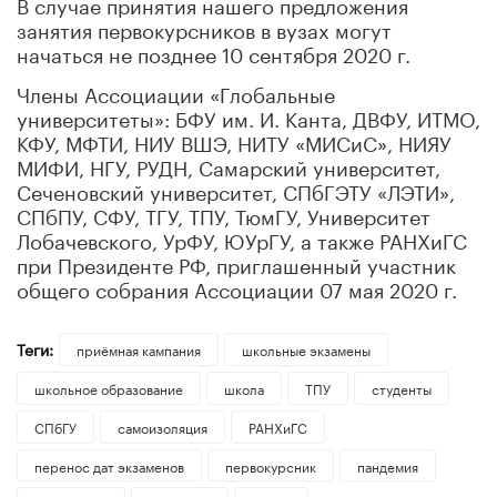
В случае принятия нашего предложения
занятия первокурсников в вузах могут
начаться не позднее 10 сентября 2020 г.
Члены Ассоциации «Глобальные
университеты»: БФУ им. И. Канта, ДВФУ, ИТМО,
КФУ, МФТИ, НИУ ВШЭ, НИТУ «МИСиС», НИЯУ
МИФИ, НГУ, РУДН, Самарский университет,
Сеченовский университет, СПбГЭТУ «ЛЭТИ»,
СПбПУ, СФУ, ТГУ, ТПУ, ТюмГУ, Университет
Лобачевского, УрФУ, ЮУрГУ, а также РАНХиГС
при Президенте РФ, приглашенный участник
общего собрания Ассоциации 07 мая 2020 г.
Теги:
приёмная кампания
школьные экзамены
школьное образование
школа
ТПУ
студенты
СПбГУ
самоизоляция
РАНХиГС
перенос дат экзаменов
первокурсник
пандемия