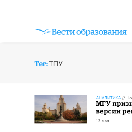
ТПУ
Тег:
АНАЛИТИКА
//
Но
МГУ призн
версии р
13 мая