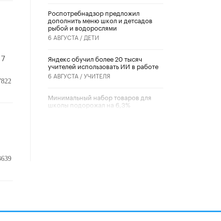
Роспотребнадзор предложил
дополнить меню школ и детсадов
рыбой и водорослями
6 АВГУСТА /
ДЕТИ
 7
​Яндекс обучил более 20 тысяч
учителей использовать ИИ в работе
6 АВГУСТА /
УЧИТЕЛЯ
7822
Минимальный набор товаров для
школы подорожал на 6,3%
5 АВГУСТА /
ШКОЛЬНИКИ
Вышел в свет новый номер научно-
публицистического журнала
«Образовательная политика» № 2
(2026)
3639
3 ИЮЛЯ /
АНОНС
Школьники и студенты Москвы
почтили память героев Великой
Отечественной войны
22 ИЮНЯ /
ГОРОДСКОЕ ОБРАЗОВАНИЕ