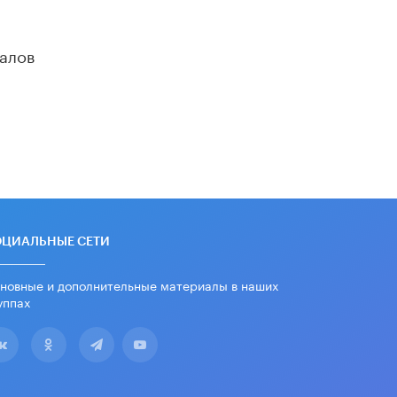
«Егор, давай во двор!»
22 ИЮНЯ /
АНОНС
алов
Из закона о регулировании ИИ
убрали запрет на иностранные
нейросети
22 ИЮНЯ /
BIG DATA
Рособрнадзор предупредил о трех
схемах мошенничества в период
сдачи ЕГЭ
19 ИЮНЯ /
ЕГЭ И ОГЭ
ОЦИАЛЬНЫЕ СЕТИ
​Яндекс выпустил отчёт об
устойчивом развитии за 2025 год
17 ИЮНЯ /
АНАЛИТИКА
новные и дополнительные материалы в наших
уппах
Московский выпускной на ВДНХ
соберет более 60 артистов
17 ИЮНЯ /
ГОРОДСКОЕ ОБРАЗОВАНИЕ
Названы лучшие российские вузы в
2026 году по версии RAEX