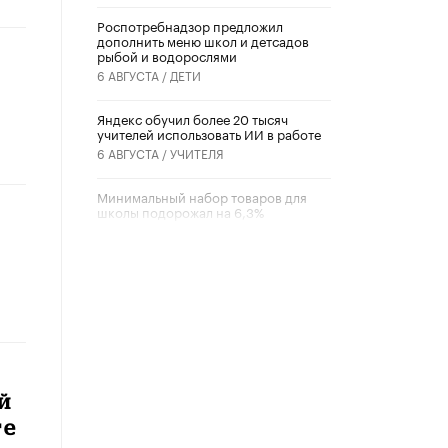
Роспотребнадзор предложил
дополнить меню школ и детсадов
рыбой и водорослями
6 АВГУСТА /
ДЕТИ
​Яндекс обучил более 20 тысяч
учителей использовать ИИ в работе
6 АВГУСТА /
УЧИТЕЛЯ
Минимальный набор товаров для
школы подорожал на 6,3%
5 АВГУСТА /
ШКОЛЬНИКИ
Вышел в свет новый номер научно-
публицистического журнала
«Образовательная политика» № 2
(2026)
3 ИЮЛЯ /
АНОНС
Школьники и студенты Москвы
почтили память героев Великой
й
Отечественной войны
те
22 ИЮНЯ /
ГОРОДСКОЕ ОБРАЗОВАНИЕ