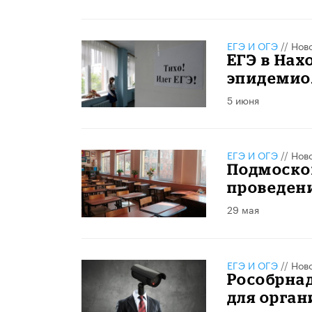
ЕГЭ И ОГЭ
//
Нов
ЕГЭ в Нах
эпидемио
5 июня
ЕГЭ И ОГЭ
//
Нов
Подмоско
проведени
29 мая
ЕГЭ И ОГЭ
//
Нов
Рособрнад
для орга