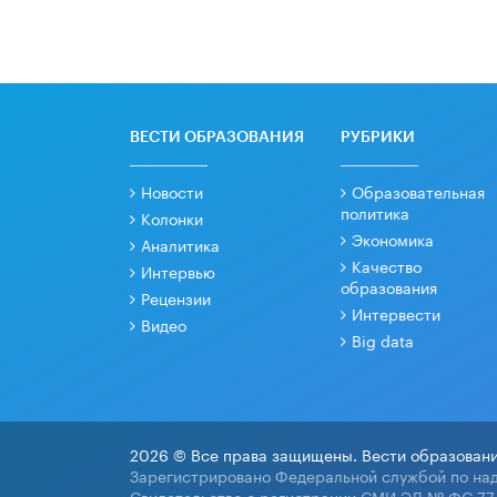
ВЕСТИ ОБРАЗОВАНИЯ
РУБРИКИ
Новости
Образовательная
политика
Колонки
Экономика
Аналитика
Качество
Интервью
образования
Рецензии
Интервести
Видео
Big data
2026 © Все права защищены. Вести образовани
Зарегистрировано Федеральной службой по над
Свидетельство о регистрации СМИ ЭЛ № ФС 77-