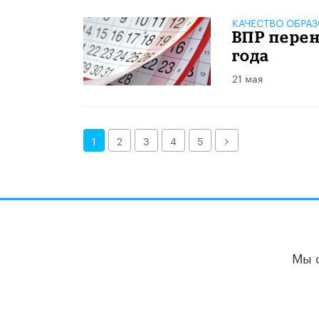
КАЧЕСТВО ОБРА
ВПР перен
года
21 мая
Далее
1
2
3
4
5
Мы 