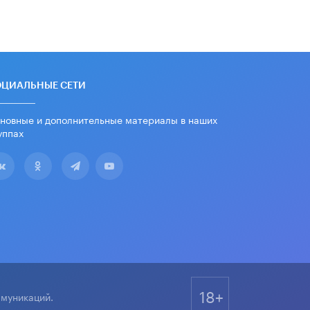
дипломы только из-за не
пройденного антиплагиата
5 ИЮНЯ /
ЧТО ПРОИСХОДИТ?
Минпросвещения просят добавить в
школьные учебники примеры
женщин-инженеров
ОЦИАЛЬНЫЕ СЕТИ
5 ИЮНЯ /
УЧЕБНИКИ
новные и дополнительные материалы в наших
Уличенный в списывании школьник
уппах
вернул себе призовое место на
олимпиаде через суд
5 ИЮНЯ /
ЧТО ПРОИСХОДИТ?
«Евгений Онегин» станет
обязательным для повторения в 10–
11-х классах
4 ИЮНЯ /
КАЧЕСТВО ОБРАЗОВАНИЯ
В Общественной палате предложили
шить школьную форму с учетом
национальных традиций регионов
4 ИЮНЯ /
ШКОЛЬНИКИ
18+
ммуникаций.