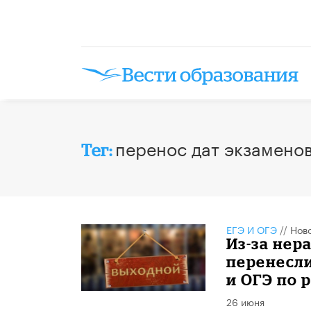
перенос дат экзамено
Тег:
ЕГЭ И ОГЭ
//
Нов
Из-за нер
перенесл
и ОГЭ по 
26 июня