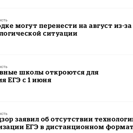
ость
одке могут перенести на август из-за
логической ситуации
ость
вные школы откроются для
я ЕГЭ с 1 июня
ость
зор заявил об отсутствии технологи
низации ЕГЭ в дистанционном форма