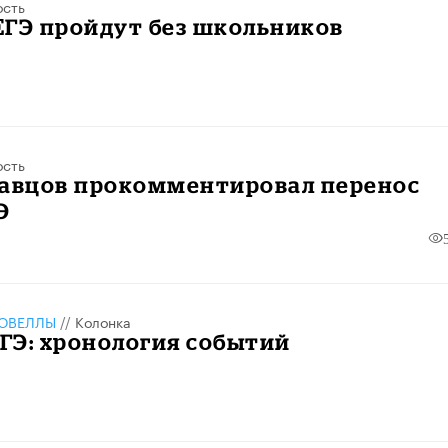
ость
ЕГЭ пройдут без школьников
ость
равцов прокомментировал перенос
Э
ОВЕЛЛЫ
//
Колонка
ЕГЭ: хронология событий