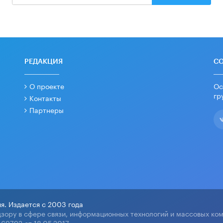
РЕДАКЦИЯ
С
О проекте
Ос
гр
Контакты
Партнеры
я. Издается с 2003 года
зору в сфере связи, информационных технологий и массовых ко
69792 от 18.05.2017