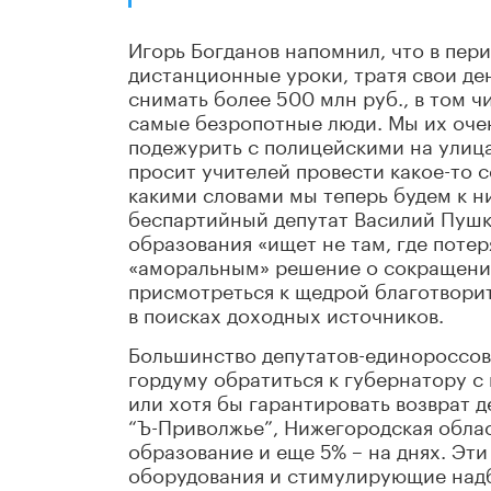
Игорь Богданов напомнил, что в пер
дистанционные уроки, тратя свои де
снимать более 500 млн руб., в том ч
самые безропотные люди. Мы их оче
подежурить с полицейскими на улица
просит учителей провести какое-то 
какими словами мы теперь будем к н
беспартийный депутат Василий Пушки
образования «ищет не там, где потер
«аморальным» решение о сокращени
присмотреться к щедрой благотвори
в поисках доходных источников.
Большинство депутатов-единороссов
гордуму обратиться к губернатору с
или хотя бы гарантировать возврат де
“Ъ-Приволжье”, Нижегородская облас
образование и еще 5% – на днях. Эт
оборудования и стимулирующие надб