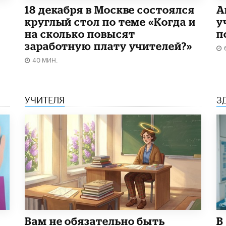
18 декабря в Москве состоялся
А
круглый стол по теме «Когда и
у
на сколько повысят
п
заработную плату учителей?»
40 МИН.
УЧИТЕЛЯ
З
​Вам не обязательно быть
В