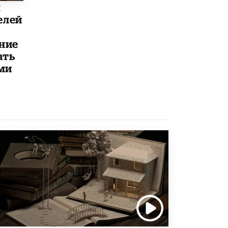
ы
Академик РАН предупредил, что
елей
ChatGPT отучит школьников думать
1 ИЮНЯ /
ШКОЛЬНИКИ
ние
ать
ми