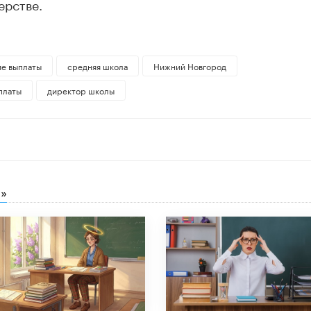
ерстве.
е выплаты
средняя школа
Нижний Новгород
платы
директор школы
»