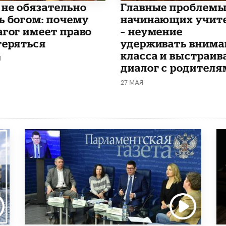
 не обязательно
Главные проблем
ь богом: почему
начинающих учит
агог имеет право
– неумение
теряться
удерживать внима
класса и выстраив
Я
диалог с родителя
27 МАЯ