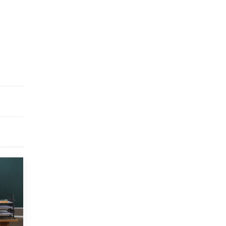
5 ИЮНЯ /
ЧТО ПРОИСХОДИТ?
«Евгений Онегин» станет обязательным
для повторения в 10–11-х классах
4 ИЮНЯ /
КАЧЕСТВО ОБРАЗОВАНИЯ
В Общественной палате предложили
шить школьную форму с учетом
национальных традиций регионов
4 ИЮНЯ /
ШКОЛЬНИКИ
В Госдуме предложили ввести онлайн-
формат для апелляций ЕГЭ
3 ИЮНЯ /
ЕГЭ И ОГЭ
​Яндекс выпустил бесплатный курс по
защите от ИИ-мошенничества
2 ИЮНЯ /
BIG DATA
В России начнут применять новые
подходы к разрешению конфликтов в
школах
2 ИЮНЯ /
ПОДРОСТКИ