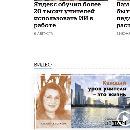
​Яндекс обучил более
​Вам
20 тысяч учителей
быт
использовать ИИ в
пед
работе
рас
6 АВГУСТА
1 ИЮН
ВИДЕО