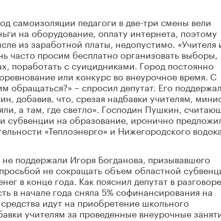
иод самоизоляции педагоги в две-три смены вели
ньги на оборудование, оплату интернета, поэтому
исле из заработной платы, недопустимо. «Учителя 
нь часто просим бесплатно организовать выборы,
х, поработать с суицидниками. Город постоянно
соревнование или конкурс во внеурочное время. С
им обращаться?» – спросил депутат. Его поддержа
н, добавив, что, срезая надбавки учителям, мини
яли, а там, где светло». Господин Пушкин, считаю
и субвенции на образование, иронично предложи
тельности «Теплоэнерго» и Нижегородского водок
 не поддержали Игоря Богданова, призывавшего
 просьбой не сокращать объем областной субвенц
нег в конце года. Как пояснил депутат в разговоре
ть в начале года сняла 5% софинансирования на
и средства идут на приобретение школьного
авки учителям за проведенные внеурочные заняти