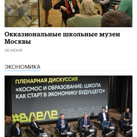
​Окказиональные школьные музеи
Москвы
26 ИЮНЯ
ЭКОНОМИКА