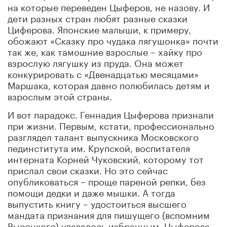
на которые переведен Цыферов, не назову. И
дети разных стран любят разные сказки
Циферова. Японские малыши, к примеру,
обожают «Сказку про чудака лягушонка» почти
так же, как тамошние взрослые – хайку про
взрослую лягушку из пруда. Она может
конкурировать с «Двенадцатью месяцами»
Маршака, которая давно полюбилась детям и
взрослым этой страны.
И вот парадокс. Геннадия Цыферова признали
при жизни. Первым, кстати, профессионально
разглядел талант выпускника Московского
пединститута им. Крупской, воспитателя
интерната Корней Чуковский, которому тот
прислал свои сказки. Но это сейчас
опубликоваться – проще пареной репки, без
помощи дедки и даже мышки. А тогда
выпустить книгу – удостоиться высшего
мандата признания для пишущего (вспомним
Высоцкого) удавалось избранным. Цыферова