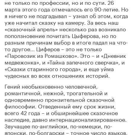
не только по профессии, но и по сути. 26
марта этого года отмечалось его 90-летие. Но
я ничего не подгадывал – узнал об этом, когда
уже начитал сказку на камеру. За весь наш
«сказочный апрель» несколько раз возникало
поползновение почитать Цыферова, но по
разным причинам выбор в итоге падал на что-
то другое... Циферов – это не только
«Паровозик из Ромашково». Это – и «Дневник
медвежонка», и «Тайна запечного сверчка», и
«Сказки старинного города», и еще уйма
чудесных во всех отношениях историй.
Гений необыкновенно человечной,
романтичной, нежной, трогательной и
одновременно пронзительной сказочной
философии. Отведенный ему срок жизни,
всего 42 года – и обширнейшее сказочное
наследие, давно интернационализированное.
Звучащее по-английски, по-немецки, по-
японски, по-болгарски – точное число языков,