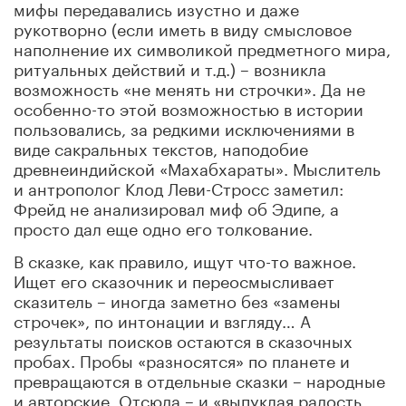
мифы передавались изустно и даже
рукотворно (если иметь в виду смысловое
наполнение их символикой предметного мира,
ритуальных действий и т.д.) – возникла
возможность «не менять ни строчки». Да не
особенно-то этой возможностью в истории
пользовались, за редкими исключениями в
виде сакральных текстов, наподобие
древнеиндийской «Махабхараты». Мыслитель
и антрополог Клод Леви-Стросс заметил:
Фрейд не анализировал миф об Эдипе, а
просто дал еще одно его толкование.
В сказке, как правило, ищут что-то важное.
Ищет его сказочник и переосмысливает
сказитель – иногда заметно без «замены
строчек», по интонации и взгляду… А
результаты поисков остаются в сказочных
пробах. Пробы «разносятся» по планете и
превращаются в отдельные сказки – народные
и авторские. Отсюда – и «выпуклая радость