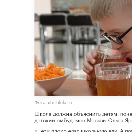
Фото: sterhluki.ru
Школа должна объяснить детям, поче
детский омбудсмен Москвы Ольга Яр
«Дети плохо едят школьную еду. А по