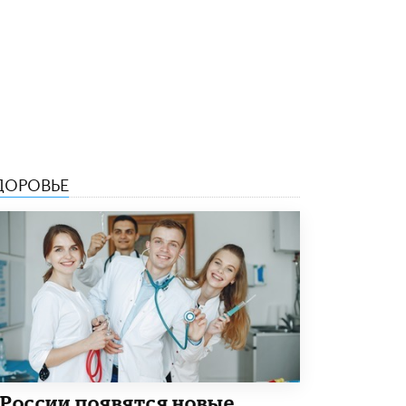
8 ИЮНЯ /
ЕГЭ И ОГЭ
Школа «СКОЛКА» и Госкорпорация
«Росатом» подписали соглашение о
сотрудничестве
8 ИЮНЯ /
ОБРАЗОВАТЕЛЬНАЯ ПОЛИТИКА
Депутаты призвали не отклонять
дипломы только из-за не пройденного
антиплагиата
5 ИЮНЯ /
ЧТО ПРОИСХОДИТ?
ДОРОВЬЕ
Минпросвещения просят добавить в
школьные учебники примеры женщин-
инженеров
5 ИЮНЯ /
УЧЕБНИКИ
Уличенный в списывании школьник
вернул себе призовое место на
олимпиаде через суд
5 ИЮНЯ /
ЧТО ПРОИСХОДИТ?
«Евгений Онегин» станет обязательным
для повторения в 10–11-х классах
 России появятся новые