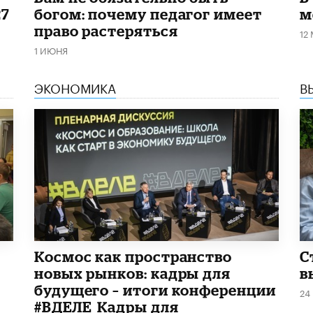
27
богом: почему педагог имеет
м
право растеряться
12
1 ИЮНЯ
ЭКОНОМИКА
В
Космос как пространство
С
новых рынков: кадры для
в
будущего – итоги конференции
24
#ВДЕЛЕ_Кадры для