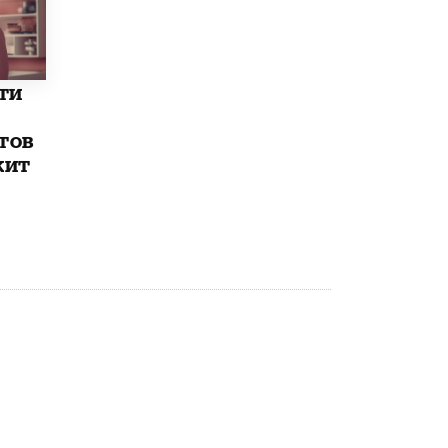
открыли в этом учебном году в Москве
10 ИЮНЯ /
ГОРОДСКОЕ ОБРАЗОВАНИЕ
Госдума приняла закон о детских SIM-
ти
картах
10 ИЮНЯ /
ДЕТИ
тов
Глава СПЧ предложил вернуть в школы
жит
устные переходные экзамены
9 ИЮНЯ /
КАЧЕСТВО ОБРАЗОВАНИЯ
​Объединяя дошкольный мир
8 ИЮНЯ /
АНОНС
«Сколково» и ГК «Просвещение»
анонсировали запуск акселератора
технологических решений для всех
уровней образования
8 ИЮНЯ /
ЧТО ПРОИСХОДИТ?
Рособрнадзор ответил на жалобы
школьников на ошибки в ЕГЭ по
русскому