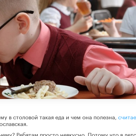
му в столовой такая еда и чем она полезна,
счита
ославская.
чему? Ребятам просто невкусно. Потому что в дет