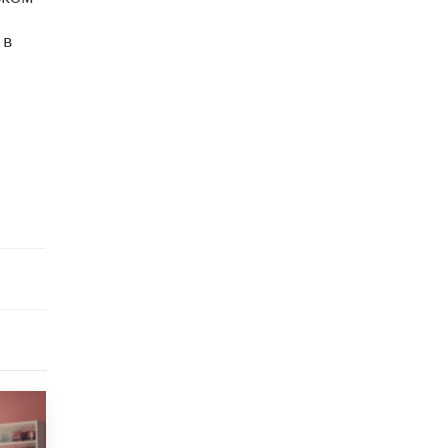
​Яндекс выпустил отчёт об устойчивом
развитии за 2025 год
 в
17 ИЮНЯ /
АНАЛИТИКА
Московский выпускной на ВДНХ
соберет более 60 артистов
17 ИЮНЯ /
ГОРОДСКОЕ ОБРАЗОВАНИЕ
Названы лучшие российские вузы в
2026 году по версии RAEX
16 ИЮНЯ /
АНАЛИТИКА
В России предложили ввести
обязательные уроки каллиграфии в
детских садах
11 ИЮНЯ /
ВОСПИТАНИЕ
​Как будущие реставраторы – студенты
столичного колледжа, помогают
восстанавливать культурные и
исторические объекты
11 ИЮНЯ /
ГОРОДСКОЕ ОБРАЗОВАНИЕ
​Почти 50 новых объектов образования