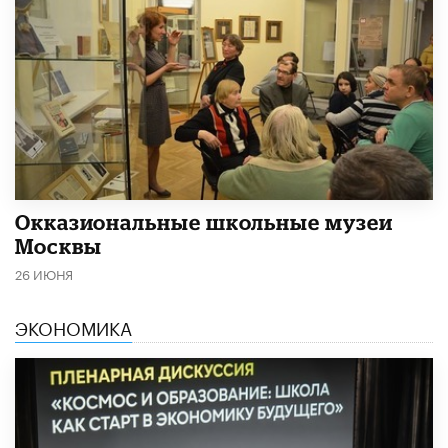
​Окказиональные школьные музеи
Москвы
26 ИЮНЯ
ЭКОНОМИКА