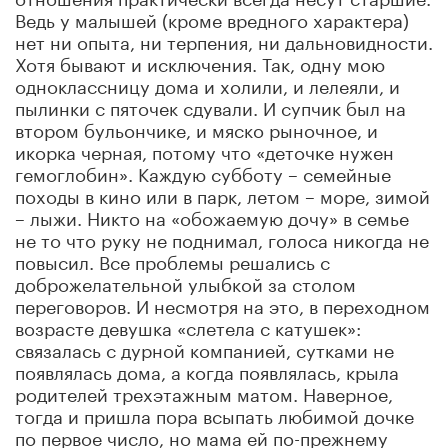
Ведь у малышей (кроме вредного характера)
нет ни опыта, ни терпения, ни дальновидности.
Хотя бывают и исключения. Так, одну мою
одноклассницу дома и холили, и лелеяли, и
пылинки с пяточек сдували. И супчик был на
втором бульончике, и мяско рыночное, и
икорка черная, потому что «деточке нужен
гемоглобин». Каждую субботу – семейные
походы в кино или в парк, летом – море, зимой
– лыжи. Никто на «обожаемую дочу» в семье
не то что руку не поднимал, голоса никогда не
повысил. Все проблемы решались с
доброжелательной улыбкой за столом
переговоров. И несмотря на это, в переходном
возрасте девушка «слетела с катушек»:
связалась с дурной компанией, сутками не
появлялась дома, а когда появлялась, крыла
родителей трехэтажным матом. Наверное,
тогда и пришла пора всыпать любимой дочке
по первое число, но мама ей по-прежнему