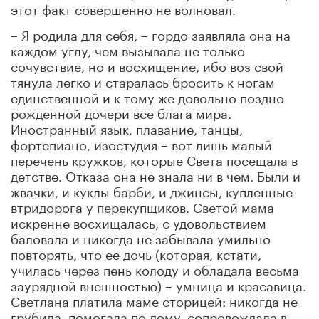
этот факт совершенно не волновал.
– Я родила для себя, – гордо заявляла она на
каждом углу, чем вызывала не только
сочувствие, но и восхищение, ибо воз свой
тянула легко и старалась бросить к ногам
единственной и к тому же довольно поздно
рожденной дочери все блага мира.
Иностранный язык, плавание, танцы,
фортепиано, изостудия – вот лишь малый
перечень кружков, которые Света посещала в
детстве. Отказа она не знала ни в чем. Были и
жвачки, и куклы барби, и джинсы, купленные
втридорога у перекупщиков. Светой мама
искренне восхищалась, с удовольствием
баловала и никогда не забывала умильно
повторять, что ее дочь (которая, кстати,
училась через пень колоду и обладала весьма
заурядной внешностью) – умница и красавица.
Светлана платила маме сторицей: никогда не
грубила, помогала по дому, сопровождала в