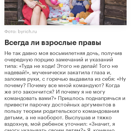
Фото: byrich.ru
Всегда ли взрослые правы
Не так давно моя восьмилетняя дочь, получив
очередную порцию замечаний и указаний
типа: «Туда не ходи! Этого не делай! Того не
надевай!», мученически закатила глаза и,
заломив руки, с горечью выдавила из себя: «Ну
почему? Почему все мной командуют? Когда
же это закончится? И почему я не могу
командовать вами?» Пришлось поднапрячься и
привести парочку достойных аргументов в
пользу теории родительского командования
детьми, а не наоборот. Выслушав и тяжко
вздохнув, мой ребенок уточнил: «Значит, я
смогу указывать своим детям?» Я, конечно,