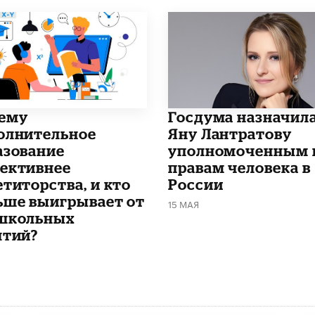
чему
Госдума назначил
олнительное
Яну Лантратову
азование
уполномоченным 
ективнее
правам человека в
етиторства, и кто
России
ьше выигрывает от
15 МАЯ
школьных
ятий?