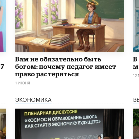
​Вам не обязательно быть
В
27
богом: почему педагог имеет
м
право растеряться
12
1 ИЮНЯ
ЭКОНОМИКА
В