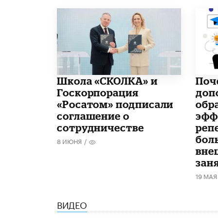
Школа «СКОЛКА» и
​По
Госкорпорация
доп
«Росатом» подписали
обр
соглашение о
эфф
сотрудничестве
реп
бол
8 ИЮНЯ
/
вне
зан
19 МАЯ
ВИДЕО