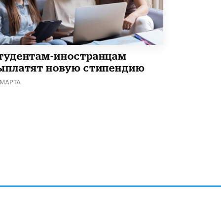
тудентам-иностранцам
ыплатят новую стипендию
 МАРТА