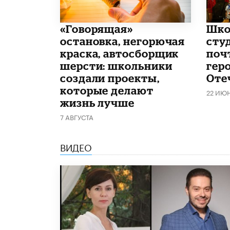
​«Говорящая»
Шко
остановка, негорючая
сту
краска, автосборщик
поч
шерсти: школьники
гер
создали проекты,
Оте
которые делают
22 ИЮ
жизнь лучше
7 АВГУСТА
ВИДЕО