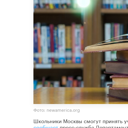
Фото: newamerica.org
Школьники Москвы смогут принять у
сообщает
пресс-служба Департамент