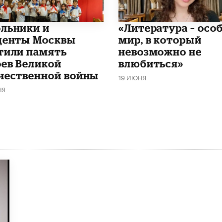
льники и
​«Литература – осо
денты Москвы
мир, в который
тили память
невозможно не
оев Великой
влюбиться»
чественной войны
19 ИЮНЯ
НЯ