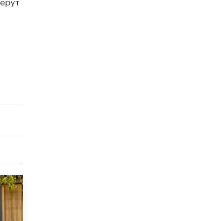
берут
исторические объекты
11 ИЮНЯ /
ГОРОДСКОЕ ОБРАЗОВАНИЕ
​Почти 50 новых объектов образования
открыли в этом учебном году в Москве
10 ИЮНЯ /
ГОРОДСКОЕ ОБРАЗОВАНИЕ
Госдума приняла закон о детских SIM-
картах
10 ИЮНЯ /
ДЕТИ
Глава СПЧ предложил вернуть в школы
устные переходные экзамены
9 ИЮНЯ /
КАЧЕСТВО ОБРАЗОВАНИЯ
​Объединяя дошкольный мир
8 ИЮНЯ /
АНОНС
«Сколково» и ГК «Просвещение»
анонсировали запуск акселератора
технологических решений для всех
уровней образования
8 ИЮНЯ /
ЧТО ПРОИСХОДИТ?