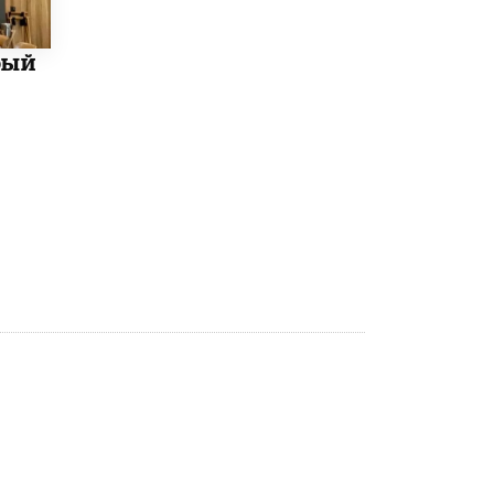
Рособрнадзор ответил на жалобы
школьников на ошибки в ЕГЭ по
бый
русскому
8 ИЮНЯ /
ЕГЭ И ОГЭ
Школа «СКОЛКА» и Госкорпорация
«Росатом» подписали соглашение о
сотрудничестве
8 ИЮНЯ /
ОБРАЗОВАТЕЛЬНАЯ ПОЛИТИКА
Депутаты призвали не отклонять
дипломы только из-за не пройденного
антиплагиата
5 ИЮНЯ /
ЧТО ПРОИСХОДИТ?
Минпросвещения просят добавить в
школьные учебники примеры женщин-
инженеров
5 ИЮНЯ /
УЧЕБНИКИ
Уличенный в списывании школьник
вернул себе призовое место на
олимпиаде через суд