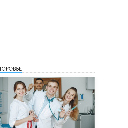
5 ИЮНЯ /
ЧТО ПРОИСХОДИТ?
«Евгений Онегин» станет обязательным
для повторения в 10–11-х классах
4 ИЮНЯ /
КАЧЕСТВО ОБРАЗОВАНИЯ
В Общественной палате предложили
шить школьную форму с учетом
национальных традиций регионов
4 ИЮНЯ /
ШКОЛЬНИКИ
В Госдуме предложили ввести онлайн-
ДОРОВЬЕ
формат для апелляций ЕГЭ
3 ИЮНЯ /
ЕГЭ И ОГЭ
​Яндекс выпустил бесплатный курс по
защите от ИИ-мошенничества
2 ИЮНЯ /
BIG DATA
В России начнут применять новые
подходы к разрешению конфликтов в
школах
2 ИЮНЯ /
ПОДРОСТКИ