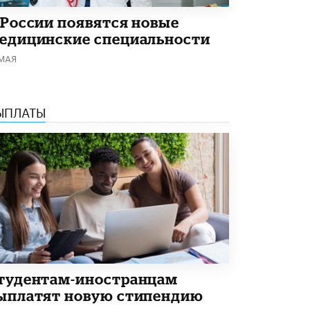
Академик РАН предупредил, что
 России появятся новые
ChatGPT отучит школьников думать
едицинские специальности
1 ИЮНЯ /
ШКОЛЬНИКИ
 МАЯ
ЫПЛАТЫ
тудентам-иностранцам
ыплатят новую стипендию