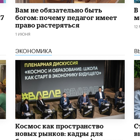
​Вам не обязательно быть
В
27
богом: почему педагог имеет
м
право растеряться
12
1 ИЮНЯ
ЭКОНОМИКА
В
Космос как пространство
С
новых рынков: кадры для
в