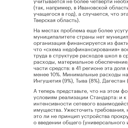
учитывается не более четверти нео
(так, например, в Ивановской област
учащегося в год), а случается, что 
Тверская область).
На местах проблема еще более усугу
муниципалитете страны нет муници
организация финансируется из факт
что «схема недофинансирования» восп
труда в структуре расходов школ в с
расходы, материальное обеспечение
части средств: в 41 регионе эта доля
менее 10%. Минимальные расходы н
Ингушетия (9%), Тыва (8%), Дагестан 
А теперь представьте, что на этом 
условиям реализации Стандарта: и к
интенсивности сетевого взаимодейст
имущества. Ужесточить требования, 
это ли не принцип устройства прокру
о введении общего (универсального
школам возможность автоматически 