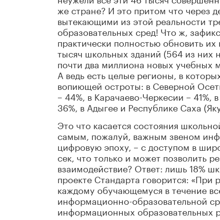
же стране? И это притом что через д
вытекающими из этой реальности тр
образовательных сред! Что ж, зафик
практически полностью обновить их 
тысяч школьных зданий (564 из них 
почти два миллиона новых учебных м
А ведь есть целые регионы, в котор
вопиющей остроты: в Северной Осет
– 44%, в Карачаево-Черкесии – 41%, в
36%, в Адыгее и Республике Саха (Яку
Это что касается состояния школьной
самым, пожалуй, важным звеном инф
цифровую эпоху, –
с доступом в шир
сек, что только и может позволить 
взаимодействие? Ответ: лишь 18% шк
проекте Стандарта говорится: «При
каждому обучающемуся в течение все
информационно-образовательной сре
информационных образовательных ре