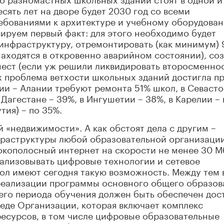
есять лет на дворе будет 2030 год со всеми
ебованиями к архитектуре и учебному оборудова
сируем первый факт: для этого необходимо будет
инфраструктуру, отремонтировать (как минимум) 
находятся в откровенно аварийном состоянии), соз
ест (если уж решили ликвидировать второсменнос
ых проблема ветхости школьных зданий достигла п
ии – Алании требуют ремонта 51% школ, в Севаст
 Дагестане – 39%, в Ингушетии – 38%, в Карелии – 
тия) – по 35%.
 «недвижимости». А как обстоят дела с другим –
раструктуры любой образовательной организации
окополосный интернет на скорости не менее 30 М
реализовывать цифровые технологии и сетевое
ол имеют сегодня такую возможность. Между тем 
 реализации программы основного общего образов
го периода обучения должен быть обеспечен дост
де Организации, которая включает комплекс
сурсов, в том числе цифровые образовательные