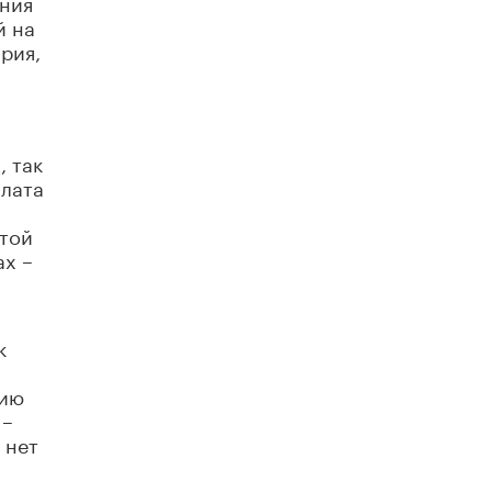
ения
й на
Академик РАН предупредил, что
ChatGPT отучит школьников думать
рия,
1 ИЮНЯ /
ШКОЛЬНИКИ
, так
плата
ятой
ах –
к
нию
 –
 нет
 в