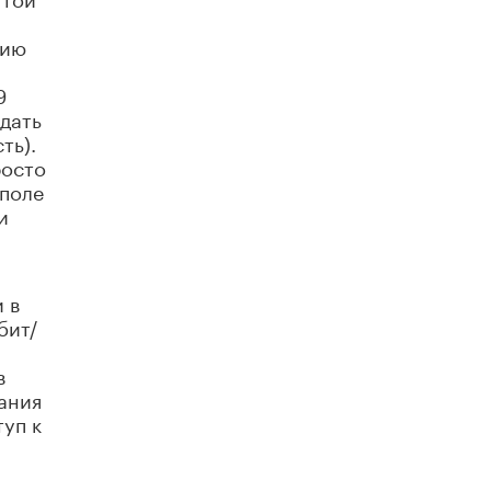
Рособрнадзор ответил на жалобы
нию
школьников на ошибки в ЕГЭ по
русскому
9
8 ИЮНЯ /
ЕГЭ И ОГЭ
дать
Школа «СКОЛКА» и Госкорпорация
ть).
«Росатом» подписали соглашение о
росто
сотрудничестве
ополе
8 ИЮНЯ /
ОБРАЗОВАТЕЛЬНАЯ ПОЛИТИКА
и
Депутаты призвали не отклонять
дипломы только из-за не пройденного
антиплагиата
5 ИЮНЯ /
ЧТО ПРОИСХОДИТ?
 в
бит/
Минпросвещения просят добавить в
школьные учебники примеры женщин-
в
инженеров
ания
5 ИЮНЯ /
УЧЕБНИКИ
уп к
Уличенный в списывании школьник
вернул себе призовое место на
олимпиаде через суд