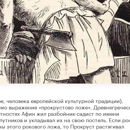
е, человека европейской культурной традиции),
омо выражение «прокрустово ложе». Древнегречес
естностях Афин жил разбойник-садист по имени
утников и укладывал их на свою постель. Если ро
ы этого рокового ложа, то Прокруст растягивал