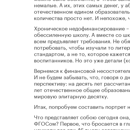
немалые. А их, этих самых денег, у
отечественном едином образовательн
количества просто нет. И непохоже, ч
Хроническое недофинансирование – 
обессиленную школу. А вместе со шко
всем предъявляет требования. Не об
потребовать, чтобы изучали то лите
стандартом, а не то, которое кажет
воспитанников. Но это уже детали (хот
Вернемся к финансовой несостоятель
И не будем забывать, что, говоря о 
перспективу: на десять лет рассчита
лет отечественное общее образовани
мировую элитарную десятку.
Итак, попробуем составить портрет 
Что представляет собою сегодня она
ФГОСом? Первое, что бросается в гла
неужели все эти 46 тысяч совершенн