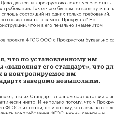
. Дело давнее, и «прокрустово ложе» успело стать
требований. Так отчего бы нам не взглянуть на 
 сплошь состоящий из одних только требований,
 его создатели того самого Прокруста? Не
онструкции, что и в его печально знаменитом
оров проекта ФГОС ООО с Прокрустом буквально с
л, что по установленному им
 «выполнят его стандарт», что д
 в контролируемое им
андарт» заведомо невыполним.
знают, что их Стандарт в полном соответствии с е
ктически никто. И не только потому, что у Прокру
о ФГОСе их сотни, но и потому, что лечь на его л
лнить все требования ФГОС, нужны деньги – и