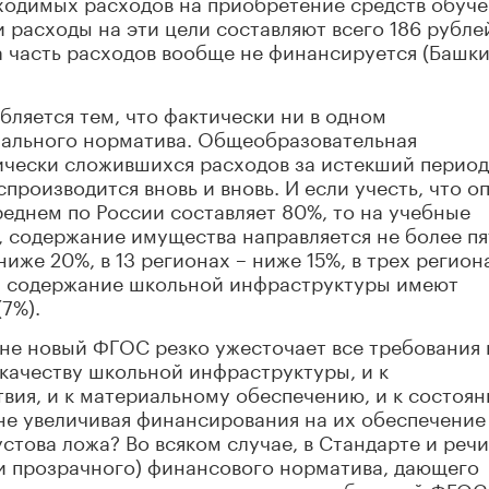
бходимых расходов на приобретение средств обуч
и расходы на эти цели составляют всего 186 рубле
эта часть расходов вообще не финансируется (Башки
бляется тем, что фактически ни в одном
пального норматива. Общеобразовательная
ически сложившихся расходов за истекший период
роизводится вновь и вновь. И если учесть, что о
реднем по России составляет 80%, то на учебные
, содержание имущества направляется не более п
 ниже 20%, в 13 регионах – ниже 15%, в трех регион
а содержание школьной инфраструктуры имеют
(7%).
фоне новый ФГОС резко ужесточает все требования 
 качеству школьной инфраструктуры, и к
вия, и к материальному обеспечению, и к состоя
не увеличивая финансирования на их обеспечение
стова ложа? Во всяком случае, в Стандарте и речи
 и прозрачного) финансового норматива, дающего
получать деньги на выполнение требований ФГОС