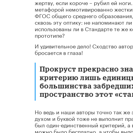
жертву, если короче – рубил ей ноги
метафорой немотивированно жестких 
ФГОС общего среднего образования,
сквозь эту оптику: не напоминают ли
использованы ли в Стандарте те же к
прототипе?
И удивительное дело! Сходство авт
бросается в глаза!
Прокруст прекрасно зна
критерию лишь единицы
большинства забредших
пространство этот «ст
Но ведь и наши авторы точно так же 
духом и буквой тоже не выполнит пра
был один-единственный критерий, а в
можно было бесплатно, а чтобы выпо