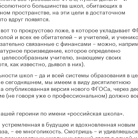
 абсолютного большинства школ, обитающих в
ом пространстве, на эти цели в достаточном
то вдруг появятся.
вот то прокрустово ложе, в которое укладывает 
лой и всех ее обитателей – и учителей, и ученико
язательно связанные с финансами – можно, напри
ратурное произведение, которое определено
ся целесообразным учителю, знающему своих
я, как известно, дьявол в них).
ности школ – да и всей системы образования в це
дне сегодняшнем, мы имеем в виду десятилетнюю
на опубликованная версия нового ФГОСа, через де
е (не говоря уже о профессиональном) должно во
нашей героини по имени «российская школа».
, устремленная в будущее и вдохновленная новым
за, – ее многоликость. Смотришь – и удивляешься
о разномастных школьных зданий стоят в одной и