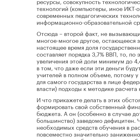
ресурсы, совокупность технологич
технологий (компьютеры, иное ИКТ-
современных педагогических технол
информационно-образовательной сре
Отсюда – второй факт, не вызывающий
многое-многое другое, остающееся за
настоящее время доля государствен
составляет порядка 3,7% ВВП, то, по
увеличения этой доли минимум до 4,
в том, что даже если эти деньги буд
учителей в полном объеме, потому у 
для самого государства в лице феде
власти) подходы к методике расчета
И что прикажете делать в этих обст
формировать свой собственный фина
бюджета. А он (особенно в случае д
большинство) заведомо дефицитен. Ч
необходимых средств обучения в рас
повсеместно значительно заниженно