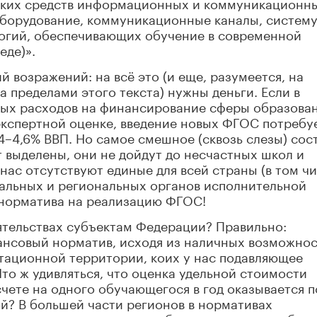
еских средств информационных и коммуникационн
оборудование, коммуникационные каналы, систем
огий, обеспечивающих обучение в современной
де)».
 возражений: на всё это (и еще, разумеется, на
 пределами этого текста) нужны деньги. Если в
ных расходов на финансирование сферы образова
 экспертной оценке, введение новых ФГОС потребу
4–4,6% ВВП. Но самое смешное (сквозь слезы) сос
ут выделены, они не дойдут до несчастных школ и
нас отсутствуют единые для всей страны (в том чи
ральных и региональных органов исполнительной
 норматива на реализацию ФГОС!
оятельствах субъектам Федерации? Правильно:
нсовый норматив, исходя из наличных возможно
отационной территории, коих у нас подавляющее
то ж удивляться, что оценка удельной стоимости
чете на одного обучающегося в год оказывается п
й? В большей части регионов в нормативах