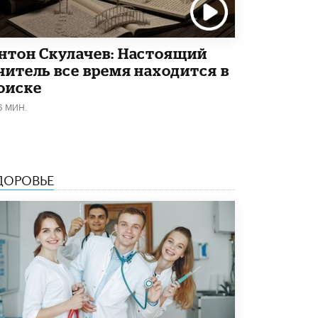
Академик РАН предупредил, что
ChatGPT отучит школьников думать
1 ИЮНЯ /
ШКОЛЬНИКИ
нтон Скулачев: Настоящий
читель все время находится в
оиске
6 МИН.
ДОРОВЬЕ