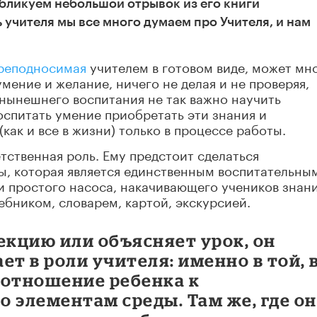
бликуем небольшой отрывок из его книги
ь учителя мы все много думаем про Учителя, и нам
реподносимая
учителем в готовом виде, может мн
умение и желание, ничего не делая и не проверяя,
 нынешнего воспитания не так важно научить
оспитать умение приобретать эти знания и
(как и все в жизни) только в процессе работы.
тственная роль. Ему предстоит сделаться
ы, которая является единственным воспитательны
ли простого насоса, накачивающего учеников знан
ебником, словарем, картой, экскурсией.
екцию или объясняет урок, он
ет в роли учителя: именно в той, 
 отношение ребенка к
 элементам среды. Там же, где он