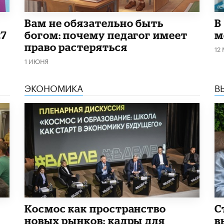
​Вам не обязательно быть
В
27
богом: почему педагог имеет
м
право растеряться
12
1 ИЮНЯ
ЭКОНОМИКА
В
Космос как пространство
С
новых рынков: кадры для
в