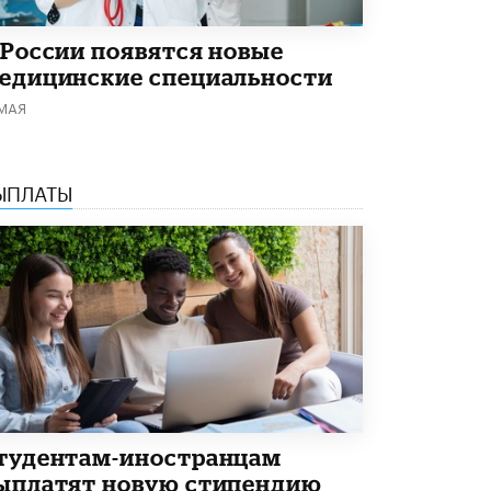
 России появятся новые
едицинские специальности
 МАЯ
ЫПЛАТЫ
тудентам-иностранцам
ыплатят новую стипендию