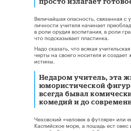
просто излагает готово
Величайшая опасность, связанная с у
личности учителя начинает преоблад
в роли орудия воспитания, в роли г
что подсказывает пластинка.
Надо сказать, что всякая учительск
черты на своего носителя и создает
истины.
Недаром учитель, эта ж
юмористической фигур
всегда бывал комическ
комедий и до современн
Чеховский «че­ловек в футляре» или е
Каспийское море, а лошадь ест овес 