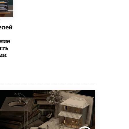
5 ИЮНЯ /
ЧТО ПРОИСХОДИТ?
«Евгений Онегин» станет обязательным
для повторения в 10–11-х классах
ы
4 ИЮНЯ /
КАЧЕСТВО ОБРАЗОВАНИЯ
елей
В Общественной палате предложили
ние
шить школьную форму с учетом
национальных традиций регионов
ать
4 ИЮНЯ /
ШКОЛЬНИКИ
ми
В Госдуме предложили ввести онлайн-
формат для апелляций ЕГЭ
3 ИЮНЯ /
ЕГЭ И ОГЭ
​Яндекс выпустил бесплатный курс по
защите от ИИ-мошенничества
2 ИЮНЯ /
BIG DATA
В России начнут применять новые
подходы к разрешению конфликтов в
школах
2 ИЮНЯ /
ПОДРОСТКИ