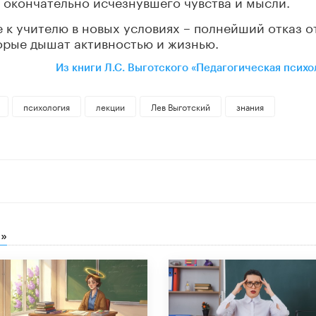
 окончательно исчезнувшего чувства и мысли.
к учителю в новых усло­виях – полнейший отказ о
торые дышат активностью и жизнью.
Из книги Л.С. Выготского «Педагогическая психо
психология
лекции
Лев Выготский
знания
»