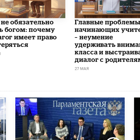
 не обязательно
Главные проблем
ь богом: почему
начинающих учит
агог имеет право
– неумение
теряться
удерживать внима
класса и выстраив
Я
диалог с родителя
27 МАЯ