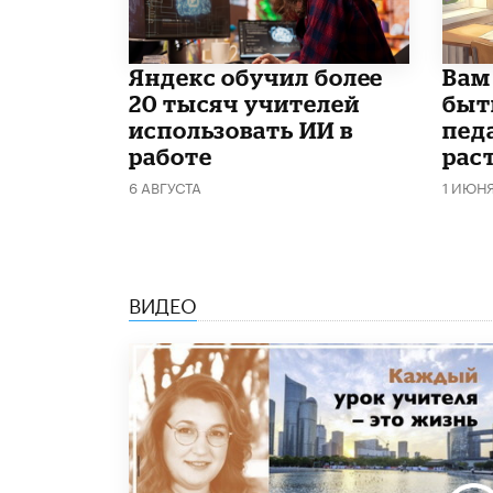
​Яндекс обучил более
​Вам
20 тысяч учителей
быт
использовать ИИ в
пед
работе
рас
6 АВГУСТА
1 ИЮН
ВИДЕО