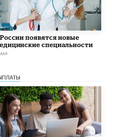
Академик РАН предупредил, что
ChatGPT отучит школьников думать
1 ИЮНЯ /
ШКОЛЬНИКИ
 России появятся новые
едицинские специальности
 МАЯ
ЫПЛАТЫ