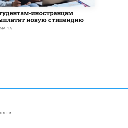
тудентам-иностранцам
ыплатят новую стипендию
 МАРТА
алов