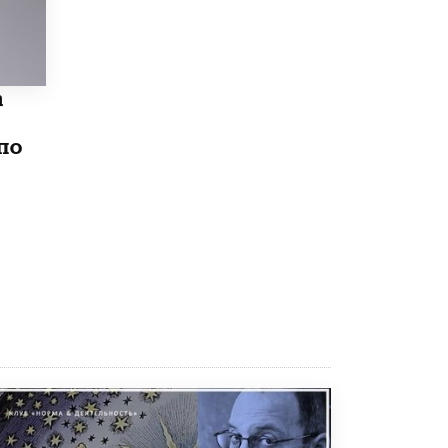
Рособрнадзор ответил на жалобы
школьников на ошибки в ЕГЭ по
русскому
8 ИЮНЯ /
ЕГЭ И ОГЭ
а
Школа «СКОЛКА» и Госкорпорация
«Росатом» подписали соглашение о
по
сотрудничестве
8 ИЮНЯ /
ОБРАЗОВАТЕЛЬНАЯ ПОЛИТИКА
Депутаты призвали не отклонять
дипломы только из-за не пройденного
антиплагиата
5 ИЮНЯ /
ЧТО ПРОИСХОДИТ?
Минпросвещения просят добавить в
школьные учебники примеры женщин-
инженеров
5 ИЮНЯ /
УЧЕБНИКИ
Уличенный в списывании школьник
вернул себе призовое место на
олимпиаде через суд