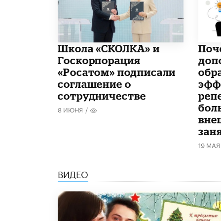
Школа «СКОЛКА» и
​По
Госкорпорация
доп
«Росатом» подписали
обр
соглашение о
эфф
сотрудничестве
реп
бол
8 ИЮНЯ
/
вне
зан
19 МАЯ
ВИДЕО