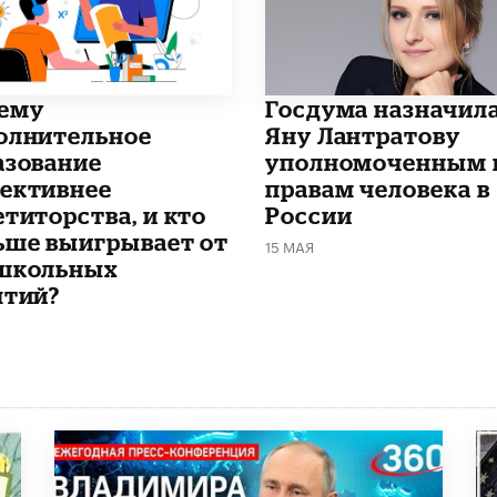
чему
Госдума назначил
олнительное
Яну Лантратову
азование
уполномоченным 
ективнее
правам человека в
етиторства, и кто
России
ьше выигрывает от
15 МАЯ
школьных
ятий?