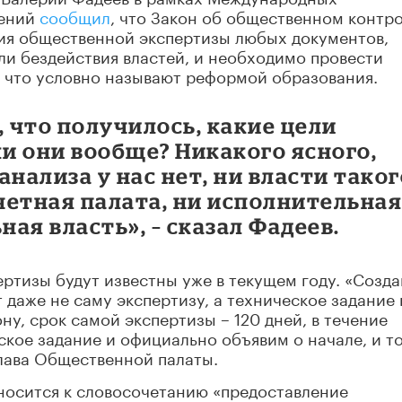
тений
сообщил
, что Закон об общественном контр
ия общественной экспертизы любых документов,
или бездействия властей, и необходимо провести
, что условно называют реформой образования.
, что получилось, какие цели
ли они вообще? Никакого ясного,
нализа у нас нет, ни власти таког
Счетная палата, ни исполнительна
ная власть», – сказал Фадеев.
ертизы будут известны уже в текущем году. «Созд
т даже не саму экспертизу, а техническое задание 
ну, срок самой экспертизы – 120 дней, в течение
ское задание и официально объявим о начале, и т
глава Общественной палаты.
тносится к словосочетанию «предоставление