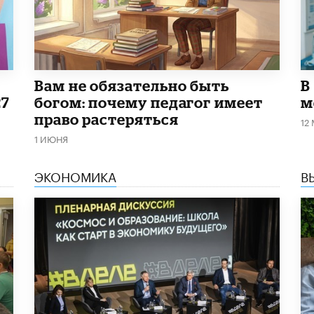
​Вам не обязательно быть
В
27
богом: почему педагог имеет
м
право растеряться
12
1 ИЮНЯ
ЭКОНОМИКА
В