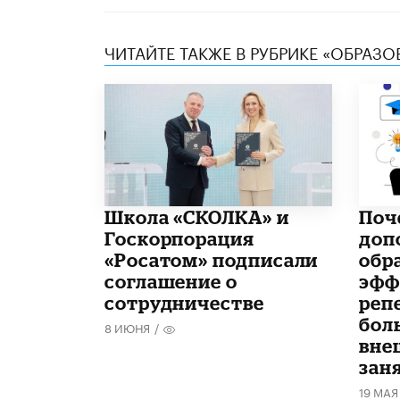
ЧИТАЙТЕ ТАКЖЕ В РУБРИКЕ «ОБРАЗ
Школа «СКОЛКА» и
​По
Госкорпорация
доп
«Росатом» подписали
обр
соглашение о
эфф
сотрудничестве
реп
бол
8 ИЮНЯ
/
вне
зан
19 МАЯ