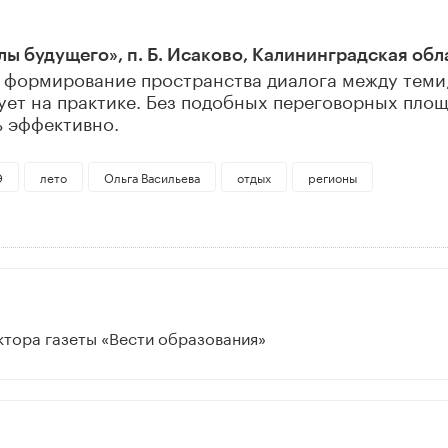
ы будущего», п. Б. Исаково, Калининградская обл
то формирование пространства диалога между теми,
зует на практике. Без подобных переговорных пло
 эффективно.
Э
лето
Ольга Васильева
отдых
регионы
ктора газеты «Вести образования»