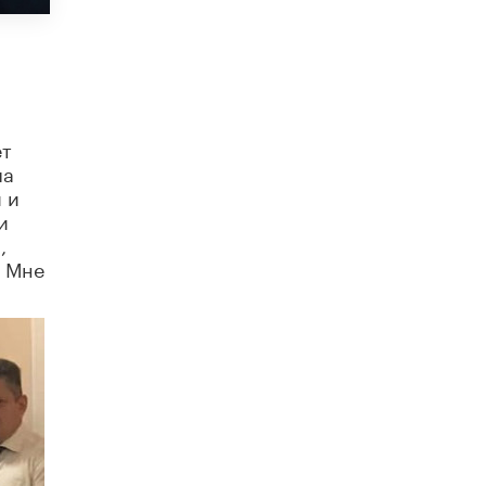
схемах мошенничества в период сдачи
ЕГЭ
19 ИЮНЯ /
ЕГЭ И ОГЭ
​Яндекс выпустил отчёт об устойчивом
развитии за 2025 год
17 ИЮНЯ /
АНАЛИТИКА
ет
ла
Московский выпускной на ВДНХ
 и
соберет более 60 артистов
и
17 ИЮНЯ /
ГОРОДСКОЕ ОБРАЗОВАНИЕ
,
. Мне
Названы лучшие российские вузы в
2026 году по версии RAEX
16 ИЮНЯ /
АНАЛИТИКА
В России предложили ввести
обязательные уроки каллиграфии в
детских садах
11 ИЮНЯ /
ВОСПИТАНИЕ
​Как будущие реставраторы – студенты
столичного колледжа, помогают
восстанавливать культурные и