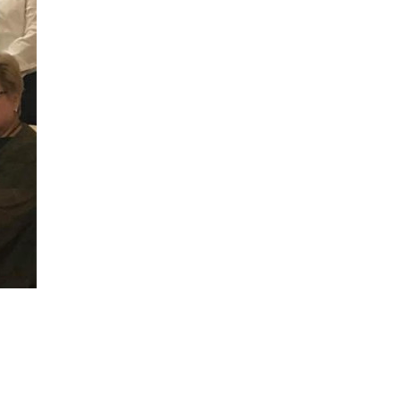
исторические объекты
11 ИЮНЯ /
ГОРОДСКОЕ ОБРАЗОВАНИЕ
​Почти 50 новых объектов образования
открыли в этом учебном году в Москве
10 ИЮНЯ /
ГОРОДСКОЕ ОБРАЗОВАНИЕ
Госдума приняла закон о детских SIM-
картах
10 ИЮНЯ /
ДЕТИ
Глава СПЧ предложил вернуть в школы
устные переходные экзамены
9 ИЮНЯ /
КАЧЕСТВО ОБРАЗОВАНИЯ
​Объединяя дошкольный мир
8 ИЮНЯ /
АНОНС
«Сколково» и ГК «Просвещение»
анонсировали запуск акселератора
технологических решений для всех
уровней образования
8 ИЮНЯ /
ЧТО ПРОИСХОДИТ?