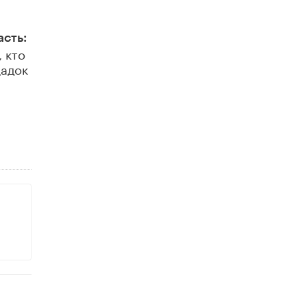
Академик РАН предупредил, что
ChatGPT отучит школьников думать
1 ИЮНЯ /
ШКОЛЬНИКИ
асть:
 кто
щадок