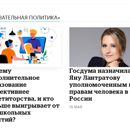
ОВАТЕЛЬНАЯ ПОЛИТИКА»
чему
Госдума назначил
олнительное
Яну Лантратову
азование
уполномоченным 
ективнее
правам человека в
етиторства, и кто
России
ьше выигрывает от
15 МАЯ
школьных
ятий?