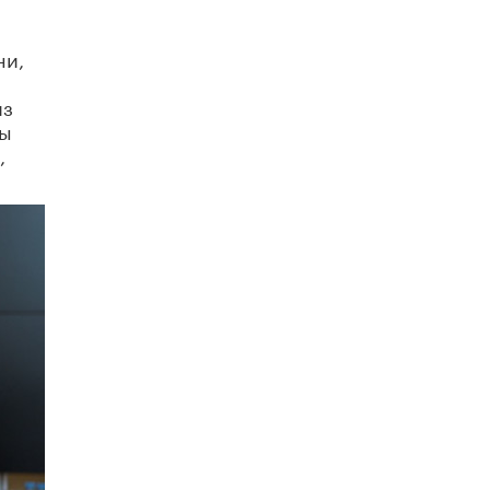
Рособрнадзор ответил на жалобы
школьников на ошибки в ЕГЭ по
ни,
русскому
8 ИЮНЯ /
ЕГЭ И ОГЭ
из
мы
Школа «СКОЛКА» и Госкорпорация
,
«Росатом» подписали соглашение о
сотрудничестве
8 ИЮНЯ /
ОБРАЗОВАТЕЛЬНАЯ ПОЛИТИКА
Депутаты призвали не отклонять
дипломы только из-за не пройденного
антиплагиата
5 ИЮНЯ /
ЧТО ПРОИСХОДИТ?
Минпросвещения просят добавить в
школьные учебники примеры женщин-
инженеров
5 ИЮНЯ /
УЧЕБНИКИ
Уличенный в списывании школьник
вернул себе призовое место на
олимпиаде через суд