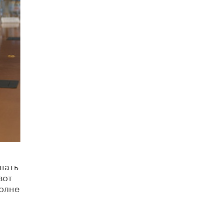
5 ИЮНЯ /
ЧТО ПРОИСХОДИТ?
«Евгений Онегин» станет обязательным
для повторения в 10–11-х классах
4 ИЮНЯ /
КАЧЕСТВО ОБРАЗОВАНИЯ
В Общественной палате предложили
шить школьную форму с учетом
национальных традиций регионов
4 ИЮНЯ /
ШКОЛЬНИКИ
В Госдуме предложили ввести онлайн-
формат для апелляций ЕГЭ
3 ИЮНЯ /
ЕГЭ И ОГЭ
​Яндекс выпустил бесплатный курс по
защите от ИИ-мошенничества
шать
2 ИЮНЯ /
BIG DATA
вот
полне
В России начнут применять новые
подходы к разрешению конфликтов в
школах
2 ИЮНЯ /
ПОДРОСТКИ