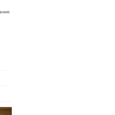
исторические объекты
11 ИЮНЯ /
ГОРОДСКОЕ ОБРАЗОВАНИЕ
ание
​Почти 50 новых объектов образования
открыли в этом учебном году в Москве
10 ИЮНЯ /
ГОРОДСКОЕ ОБРАЗОВАНИЕ
Госдума приняла закон о детских SIM-
картах
10 ИЮНЯ /
ДЕТИ
Глава СПЧ предложил вернуть в школы
устные переходные экзамены
9 ИЮНЯ /
КАЧЕСТВО ОБРАЗОВАНИЯ
​Объединяя дошкольный мир
8 ИЮНЯ /
АНОНС
«Сколково» и ГК «Просвещение»
анонсировали запуск акселератора
технологических решений для всех
уровней образования
8 ИЮНЯ /
ЧТО ПРОИСХОДИТ?