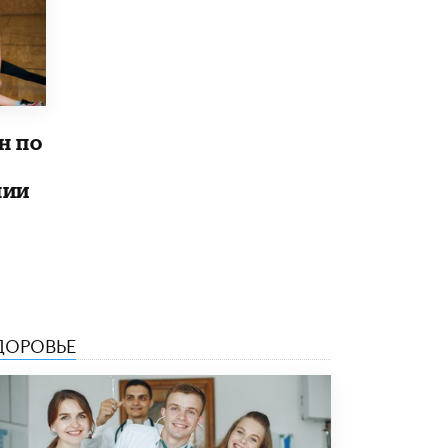
Рособрнадзор ответил на жалобы
школьников на ошибки в ЕГЭ по
русскому
8 ИЮНЯ /
ЕГЭ И ОГЭ
Школа «СКОЛКА» и Госкорпорация
н по
«Росатом» подписали соглашение о
сотрудничестве
8 ИЮНЯ /
ОБРАЗОВАТЕЛЬНАЯ ПОЛИТИКА
лии
Депутаты призвали не отклонять
дипломы только из-за не пройденного
антиплагиата
5 ИЮНЯ /
ЧТО ПРОИСХОДИТ?
Минпросвещения просят добавить в
школьные учебники примеры женщин-
ДОРОВЬЕ
инженеров
5 ИЮНЯ /
УЧЕБНИКИ
Уличенный в списывании школьник
вернул себе призовое место на
олимпиаде через суд