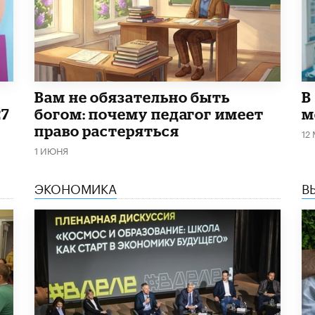
​Вам не обязательно быть
В
27
богом: почему педагог имеет
м
право растеряться
12
1 ИЮНЯ
ЭКОНОМИКА
В