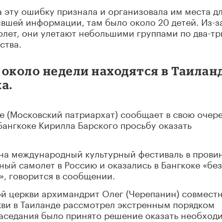
 эту ошибку признала и организовала им места д
ившей информации, там было около 20 детей. Из-з
молет, они улетают небольшими группами по два-тр
ства.
е около недели находятся в Таилан
а.
е (Московский патриархат) сообщает в свою очере
Бангкоке Кирилла Барского просьбу оказать
 на международный культурный фестиваль в прови
ный самолет в Россию и оказались в Бангкоке «без
», говорится в сообщении.
й церкви архимандрит Олег (Черепанин) совместн
ви в Таиланде рассмотрел экстренным порядком
аседания было принято решение оказать необход