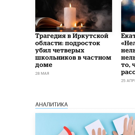
Трагедия в Иркутской
Ека
области: подросток
«Не
убил четверых
нел
школьников в частном
нель
доме
то, 
рас
28 МАЯ
25 АПР
АНАЛИТИКА