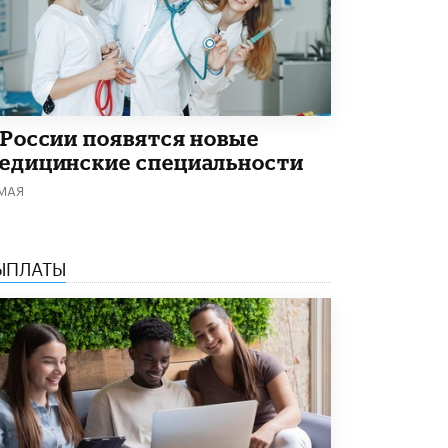
5 ИЮНЯ /
ЧТО ПРОИСХОДИТ?
«Евгений Онегин» станет обязательным
для повторения в 10–11-х классах
4 ИЮНЯ /
КАЧЕСТВО ОБРАЗОВАНИЯ
В Общественной палате предложили
 России появятся новые
шить школьную форму с учетом
национальных традиций регионов
едицинские специальности
4 ИЮНЯ /
ШКОЛЬНИКИ
 МАЯ
В Госдуме предложили ввести онлайн-
формат для апелляций ЕГЭ
3 ИЮНЯ /
ЕГЭ И ОГЭ
ЫПЛАТЫ
​Яндекс выпустил бесплатный курс по
защите от ИИ-мошенничества
2 ИЮНЯ /
BIG DATA
В России начнут применять новые
подходы к разрешению конфликтов в
школах
2 ИЮНЯ /
ПОДРОСТКИ