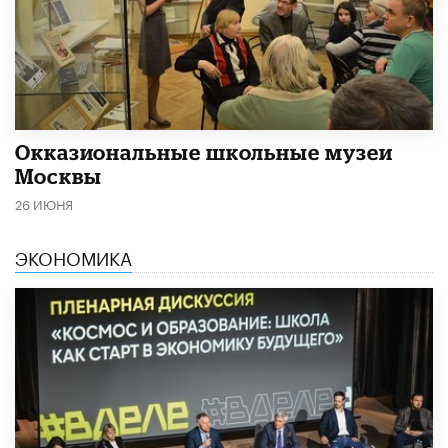
​Окказиональные школьные музеи
Москвы
26 ИЮНЯ
ЭКОНОМИКА