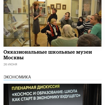
​Окказиональные школьные музеи
Москвы
26 ИЮНЯ
ЭКОНОМИКА