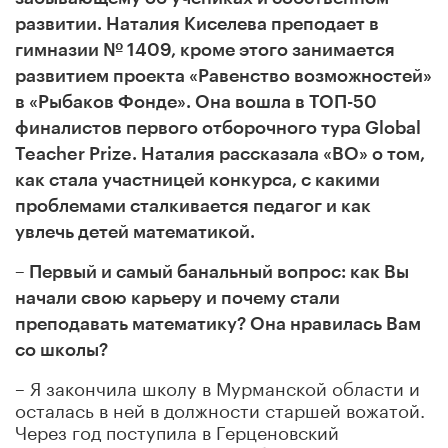
развитии. Наталия Киселева преподает в
гимназии № 1409, кроме этого занимается
развитием проекта «Равенство возможностей»
в «Рыбаков Фонде».
Она вошла в ТОП
-50
финалистов первого отборочного тура
Global
Teacher Prize.
Натал
и
я
рассказала «ВО» о том
,
как стала участницей конкурса
,
с какими
проблемами сталкивается педагог и как
увлечь детей математикой
.
– Первый и самый банальный вопрос: как Вы
начали свою карьеру и почему стали
преподавать математику? Она нравилась Вам
со школы?
– Я закончила школу в Мурманской области и
осталась в ней в должности старшей вожатой.
Через год поступила в Герценовский