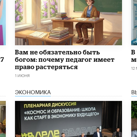
​Вам не обязательно быть
В
27
богом: почему педагог имеет
м
право растеряться
12
1 ИЮНЯ
ЭКОНОМИКА
В