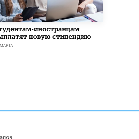
В Минобрнауки рассказали о новых
правилах приема в аспирантуру
1 ИЮНЯ /
КАЧЕСТВО ОБРАЗОВАНИЯ
тудентам-иностранцам
ыплатят новую стипендию
 МАРТА
алов