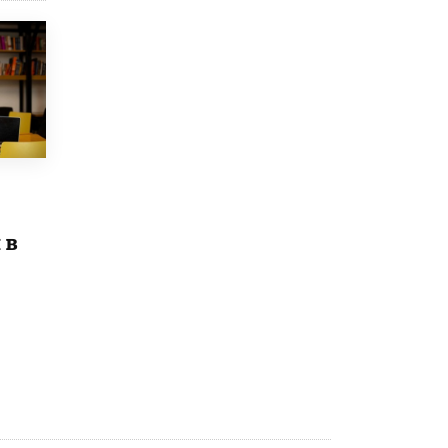
открыли в этом учебном году в Москве
10 ИЮНЯ /
ГОРОДСКОЕ ОБРАЗОВАНИЕ
Госдума приняла закон о детских SIM-
картах
10 ИЮНЯ /
ДЕТИ
Глава СПЧ предложил вернуть в школы
устные переходные экзамены
9 ИЮНЯ /
КАЧЕСТВО ОБРАЗОВАНИЯ
​Объединяя дошкольный мир
 в
8 ИЮНЯ /
АНОНС
«Сколково» и ГК «Просвещение»
анонсировали запуск акселератора
технологических решений для всех
уровней образования
8 ИЮНЯ /
ЧТО ПРОИСХОДИТ?
Рособрнадзор ответил на жалобы
школьников на ошибки в ЕГЭ по
русскому