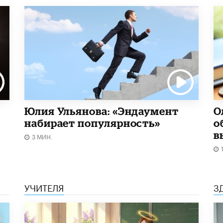
Юлия Ульянова: «Эндаумент
О
набирает популярность»
о
в
3 МИН.
УЧИТЕЛЯ
З