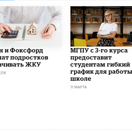
н и Фоксфорд
МГПУ с 3-го курса
чат подростков
предоставит
ачивать ЖКУ
студентам гибкий
график для работы
ЕЛЯ
школе
11 МАРТА