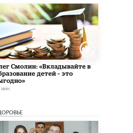
8 ИЮНЯ /
ЕГЭ И ОГЭ
Школа «СКОЛКА» и Госкорпорация
«Росатом» подписали соглашение о
сотрудничестве
8 ИЮНЯ /
ОБРАЗОВАТЕЛЬНАЯ ПОЛИТИКА
Депутаты призвали не отклонять
дипломы только из-за не пройденного
антиплагиата
5 ИЮНЯ /
ЧТО ПРОИСХОДИТ?
лег Смолин: «Вкладывайте в
Минпросвещения просят добавить в
бразование детей – это
школьные учебники примеры женщин-
инженеров
ыгодно»
5 ИЮНЯ /
УЧЕБНИКИ
1 МИН.
Уличенный в списывании школьник
вернул себе призовое место на
олимпиаде через суд
ДОРОВЬЕ
5 ИЮНЯ /
ЧТО ПРОИСХОДИТ?
«Евгений Онегин» станет обязательным
для повторения в 10–11-х классах