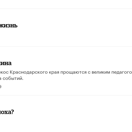
 жизнь
нина
 Текос Краснодарского края прощаются с великим педагого
а событий.
9
поха?