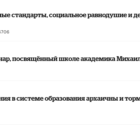
ые стандарты, социальное равнодушие и д
706
ебинар, посвящённый школе академика Миха
ия в системе образования архаичны и тор