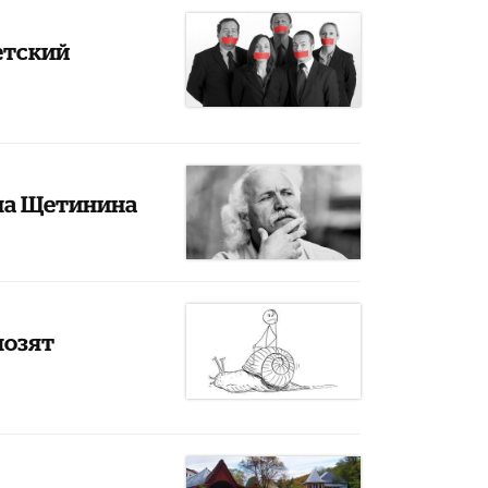
етский
ила Щетинина
мозят