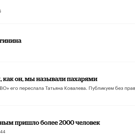
6
етинина
х, как он, мы называли пахарями
О» его переслала Татьяна Ковалева. Публикуем без пра
ным пришло более 2000 человек
44