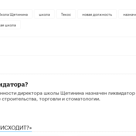
кола Щетинина
школа
Текос
новая должность
назнач
кая школа
идатора?
ности директора школы Щетинина назначен ликвидатор
 строительства, торговли и стоматологии.
ОИСХОДИТ?»