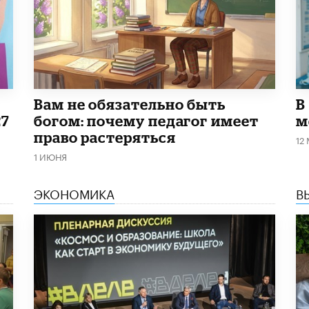
​Вам не обязательно быть
В
27
богом: почему педагог имеет
м
право растеряться
12
1 ИЮНЯ
ЭКОНОМИКА
В