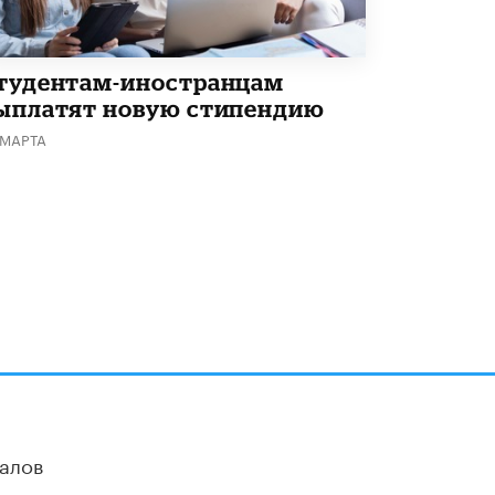
В Минобрнауки рассказали о новых
правилах приема в аспирантуру
1 ИЮНЯ /
КАЧЕСТВО ОБРАЗОВАНИЯ
тудентам-иностранцам
ыплатят новую стипендию
 МАРТА
алов