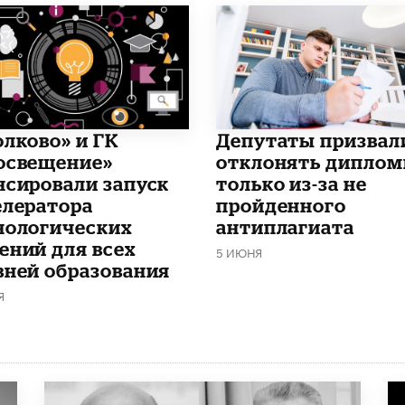
олково» и ГК
Депутаты призвал
освещение»
отклонять дипло
нсировали запуск
только из-за не
елератора
пройденного
нологических
антиплагиата
ений для всех
5 ИЮНЯ
вней образования
Я