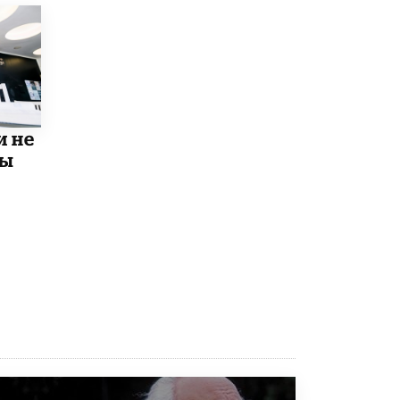
открыли в этом учебном году в Москве
10 ИЮНЯ /
ГОРОДСКОЕ ОБРАЗОВАНИЕ
Госдума приняла закон о детских SIM-
картах
10 ИЮНЯ /
ДЕТИ
Глава СПЧ предложил вернуть в школы
и не
устные переходные экзамены
мы
9 ИЮНЯ /
КАЧЕСТВО ОБРАЗОВАНИЯ
​Объединяя дошкольный мир
8 ИЮНЯ /
АНОНС
«Сколково» и ГК «Просвещение»
анонсировали запуск акселератора
технологических решений для всех
уровней образования
8 ИЮНЯ /
ЧТО ПРОИСХОДИТ?
Рособрнадзор ответил на жалобы
школьников на ошибки в ЕГЭ по
русскому