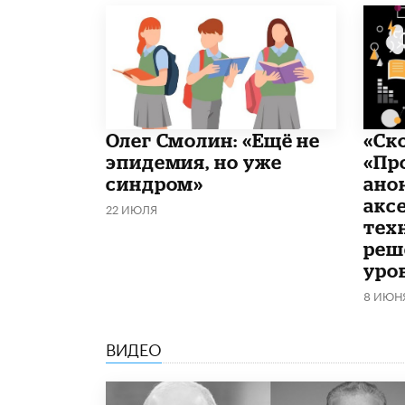
​Олег Смолин: «Ещё не
«Ск
эпидемия, но уже
«Пр
синдром»
ано
акс
22 ИЮЛЯ
тех
реш
уро
8 ИЮН
ВИДЕО