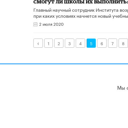
смогут ли школы их выполнить
Главный научный сотрудник Института во
при каких условиях начнется новый учебны
2 июля 2020
Назад
1
2
3
4
5
6
7
8
Мы 