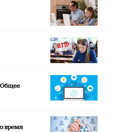
«Общее
во время