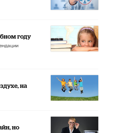
ебном году
мендации
здухе, на
йн, но