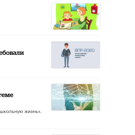
ебовали
теме
 школьную жизнь».