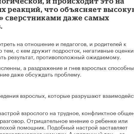
огической, и происходит это на
х реакций, что объясняет высоку
» сверстниками даже самых
.
треть на отношение и педагогов, и родителей к
 тем, с кем дружит подросток, негативные оценки
ать результат, противоположный ожидаемому.
ысленны, а раздражение и гнев взрослых способны
ние даже обсуждать проблему.
ведения взрослых, которые разрушают взаимодейс
настрой взрослого на трудное, конфликтное общен
 разговор. Отрицательное мнение о ребенке или
плохой помощник. Подобный настрой заставляет
саркастическую ухмылку. А уверенный тон – за