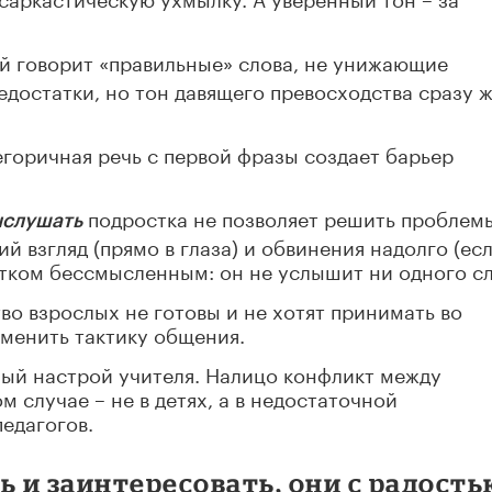
й говорит «правильные» слова, не унижающие
едостатки, но тон давящего превосходства сразу 
егоричная речь с первой фразы создает барьер
подростка не позволяет решить проблемы
ыслушать
й взгляд (прямо в глаза) и обвинения надолго (ес
тком бессмысленным: он не услышит ни одного сл
во взрослых не готовы и не хотят принимать во
менить тактику общения.
ный настрой учителя. Налицо конфликт между
м случае – не в детях, а в недостаточной
едагогов.
ь и заинтересовать, они с радост