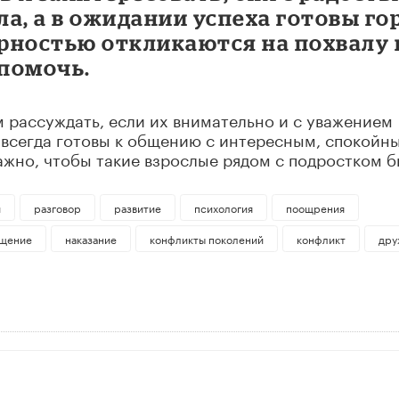
а, а в ожидании успеха готовы го
арностью откликаются на похвалу 
помочь.
м рассуждать, если их внимательно и с уважением
 всегда готовы к общению с интересным, спокойн
жно, чтобы такие взрослые рядом с подростком б
и
разговор
развитие
психология
поощрения
щение
наказание
конфликты поколений
конфликт
дру