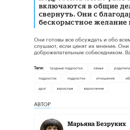
включаются в общие дел
свернуть. Они с благод
бескорыстное желание 
Они готовы все обсуждать и обо все
слушают, если ценят их мнение. Они
доброжелательным собеседником. Ва
Теги:
трудные подростки
семья
родител
подросток
подростки
отношения
об
друг
взрослые
взросление
АВТОР
Марьяна Безруких