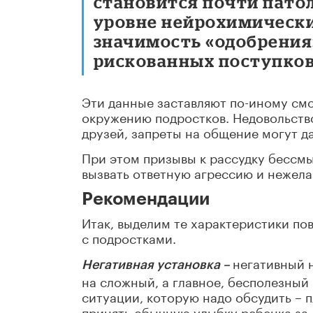
становится почти патол
уровне нейрохимически
значимость «одобрения
рискованных поступков
Эти данные заставляют по-иному смо
окружению подростков. Недовольство
друзей, запреты на общение могут д
При этом призывы к рассудку бессм
вызвать ответную агрессию и нежела
Рекомендации
Итак, выделим те характеристики по
с подростками.
негативный 
Негативная установка –
на сложный, а главное, бесполезный
ситуации, которую надо обсудить – 
принять обычную улыбку ребенка за 