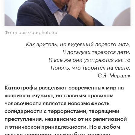
Фото: poisk-po-photo.ru
Как зритель, не видевший первого акта,
В догадках теряются дети.
И все же они ухитряются как-то
Понять, что творится на свете.
С.Я. Маршак
Катастрофы разделяют современных мир на
«своих» и «чужих», но главным правилом
человечности является невозможность
солидарности с террористами, творящими
преступления, независимо от их религиозной
и этнической принадлежности. Но в любом
случае террорист должен быть опознан,