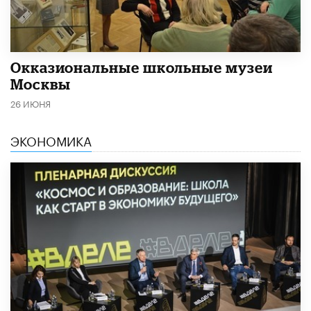
​Окказиональные школьные музеи
Москвы
26 ИЮНЯ
ЭКОНОМИКА