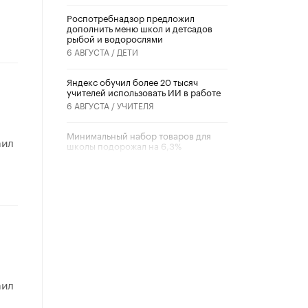
Роспотребнадзор предложил
дополнить меню школ и детсадов
рыбой и водорослями
6 АВГУСТА /
ДЕТИ
​Яндекс обучил более 20 тысяч
учителей использовать ИИ в работе
6 АВГУСТА /
УЧИТЕЛЯ
Минимальный набор товаров для
аил
школы подорожал на 6,3%
5 АВГУСТА /
ШКОЛЬНИКИ
Вышел в свет новый номер научно-
публицистического журнала
«Образовательная политика» № 2
(2026)
3 ИЮЛЯ /
АНОНС
Школьники и студенты Москвы
почтили память героев Великой
аил
Отечественной войны
22 ИЮНЯ /
ГОРОДСКОЕ ОБРАЗОВАНИЕ