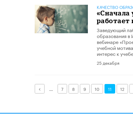
КАЧЕСТВО ОБРА
«Сначала 
работает 
Заведующий ла
образования в 
вебинаре «Прое
учебной мотива
интерес к учебе
25 декабря
Назад
...
7
8
9
10
11
12