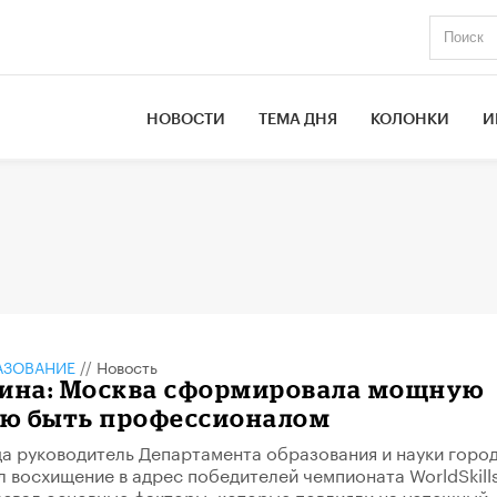
НОВОСТИ
ТЕМА ДНЯ
КОЛОНКИ
И
АЗОВАНИЕ
//
Новость
лина: Москва сформировала мощную
ю быть профессионалом
да руководитель Департамента образования и науки горо
 восхищение в адрес победителей чемпионата WorldSkill
назвал основные факторы, которые повлияли на успешный