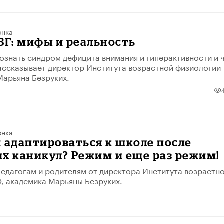
онка
ВГ: мифы и реальность
познать синдром дефицита внимания и гиперактивности и 
рассказывает директор Института возрастной физиологии
Марьяна Безруких.
онка
 адаптироваться к школе после
х каникул? Режим и еще раз режим!
едагогам и родителям от директора Института возрастн
, академика Марьяны Безруких.