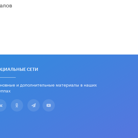
алов
В Госдуме предложили ввести
онлайн-формат для апелляций ЕГЭ
3 ИЮНЯ /
ЕГЭ И ОГЭ
​Яндекс выпустил бесплатный курс
по защите от ИИ-мошенничества
2 ИЮНЯ /
BIG DATA
В России начнут применять новые
подходы к разрешению конфликтов
в школах
2 ИЮНЯ /
ПОДРОСТКИ
ОЦИАЛЬНЫЕ СЕТИ
Академик РАН предупредил, что
новные и дополнительные материалы в наших
ChatGPT отучит школьников думать
уппах
1 ИЮНЯ /
ШКОЛЬНИКИ