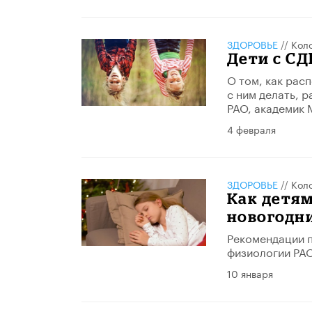
ЗДОРОВЬЕ
//
Кол
Дети с СД
О том, как рас
с ним делать, 
РАО, академик 
4 февраля
ЗДОРОВЬЕ
//
Кол
Как детям
новогодни
Рекомендации п
физиологии РАО
10 января