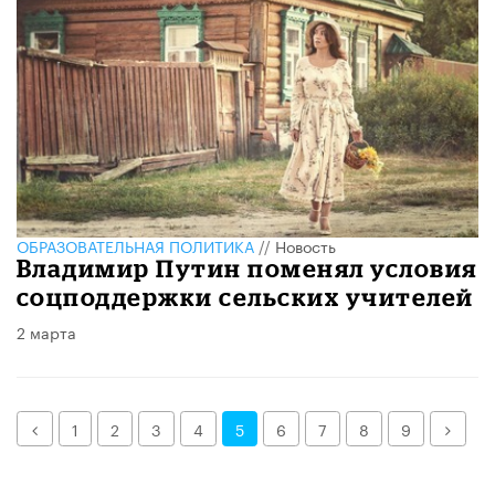
ОБРАЗОВАТЕЛЬНАЯ ПОЛИТИКА
//
Новость
Владимир Путин поменял условия
соцподдержки сельских учителей
2 марта
Назад
Дале
1
2
3
4
5
6
7
8
9