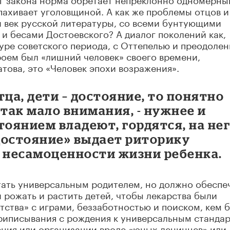
опахивает уголовщиной. А как же проблемы отцов и
й век русской литературы, со всеми бунтующими
и бесами Достоевского? А диалог поколений как,
туре советского периода, с Оттепелью и преодоле
роем был «лишний человек» своего времени,
това, это «Человек эпохи возражения».
ца, дети – достояние, то понятно
так мало внимания, - нужнее и
тоянием владеют, гордятся, на не
достояние» выдает риторику
а несамоценности жизни ребенка.
тать универсальным родителем, но должно обеспе
 рожать и растить детей, чтобы лекарства были
тства» с играми, беззаботностью и поиском, кем 
приписывания с рождения к универсальным станда
ения или организации вроде «юных ленинцев» или