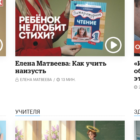
Елена Матвеева: Как учить
«
наизусть
о
э
ЕЛЕНА МАТВЕЕВА
/
13 МИН.
УЧИТЕЛЯ
З