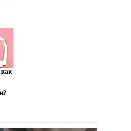
5 ИЮНЯ /
ЧТО ПРОИСХОДИТ?
«Евгений Онегин» станет обязательным
для повторения в 10–11-х классах
4 ИЮНЯ /
КАЧЕСТВО ОБРАЗОВАНИЯ
В Общественной палате предложили
шить школьную форму с учетом
национальных традиций регионов
4 ИЮНЯ /
ШКОЛЬНИКИ
В Госдуме предложили ввести онлайн-
формат для апелляций ЕГЭ
 как
3 ИЮНЯ /
ЕГЭ И ОГЭ
​Яндекс выпустил бесплатный курс по
защите от ИИ-мошенничества
и?
2 ИЮНЯ /
BIG DATA
В России начнут применять новые
подходы к разрешению конфликтов в
школах
2 ИЮНЯ /
ПОДРОСТКИ