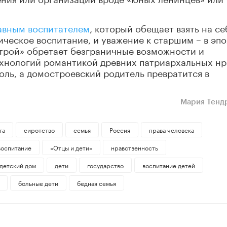
авным воспитателем
, который обещает взять на се
тическое воспитание, и уважение к старшим
– в эп
трой» обретает безграничные возможности и
ехнологий романтикой древних патриархальных нр
оль, а домостроевский родитель превратится в
Мария Тенд
га
сиротство
семья
Россия
права человека
воспитание
«Отцы и дети»
нравственность
детский дом
дети
государство
воспитание детей
больные дети
бедная семья