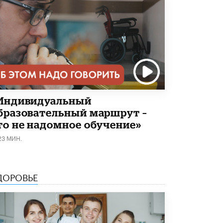
Академик РАН предупредил, что
ChatGPT отучит школьников думать
1 ИЮНЯ /
ШКОЛЬНИКИ
Индивидуальный
бразовательный маршрут –
то не надомное обучение»
23 МИН.
ДОРОВЬЕ