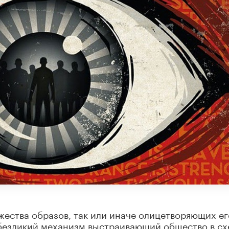
жества образов, так или иначе олицетворяющих ег
 безликий механизм выстраивающий общество в сх