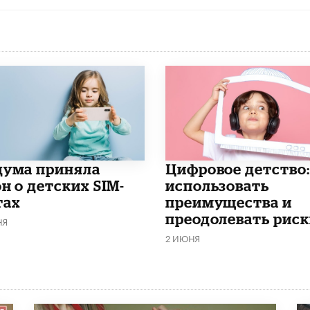
дума приняла
​Цифровое детство:
н о детских SIM-
использовать
тах
преимущества и
преодолевать риск
НЯ
2 ИЮНЯ