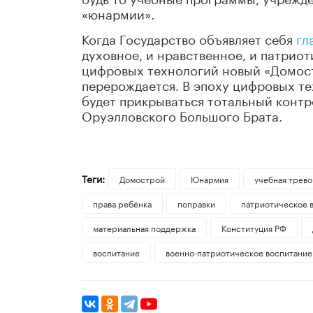
«юнармии».
Когда Государство объявляет себя
гл
духовное, и нравственное, и патрио
цифровых технологий новый «Домос
перерождается. В эпоху цифровых т
будет прикрываться тотальный контр
Оруэлловского Большого Брата.
Теги:
Домострой
Юнармия
учебная трево
права ребёнка
поправки
патриотическое 
материальная поддержка
Конституция РФ
воспитание
военно-патриотическое воспитание