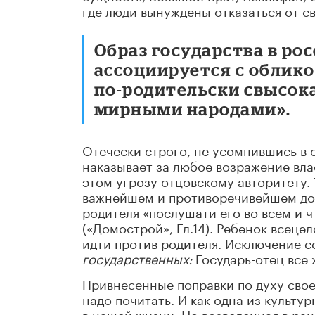
где люди вынуждены отказаться от с
Образ государства в р
ассоциируется с облико
по-родительски свысок
мирными народами».
Отечески строго, не усомнившись в 
наказывает за любое возражение вла
этом угрозу отцовскому авторитету.
важнейшем и противоречивейшем док
родителя «послушати его во всем и ч
(«Домострой», Гл.14). Ребенок всецел
идти против родителя. Исключение с
государственных:
Государь-отец все 
Привнесенные поправки по духу свое
надо почитать. И как одна из культу
в нашей жизни. Но возведенная в ра