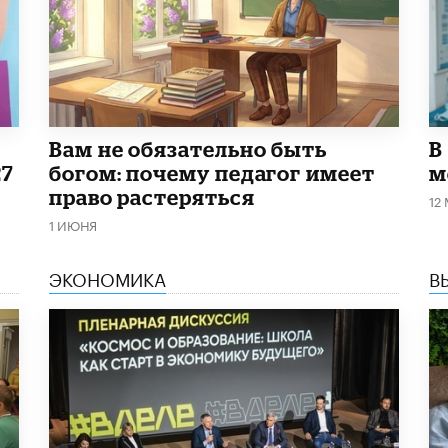
​Вам не обязательно быть
В
27
богом: почему педагог имеет
м
право растеряться
12
1 ИЮНЯ
ЭКОНОМИКА
В