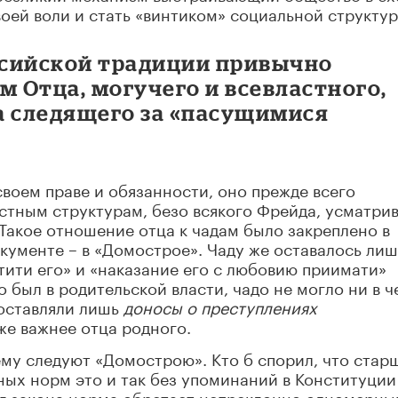
воей воли и стать «винтиком» социальной структур
оссийской традиции привычно
м Отца, могучего и всевластного,
а следящего за «пасущимися
своем праве и обязанности, оно прежде всего
стным структурам, безо всякого Фрейда, усматрив
 Такое отношение отца к чадам было закреплено в
ументе – в «Домострое». Чаду же оставалось лиш
тити его» и «наказание его с любовию приимати»
о был в родительской власти, чадо не могло ни в ч
оставляли лишь
доносы о преступлениях
же важнее отца родного.
му следуют «Домострою». Кто б спорил, что стар
рных норм это и так без упоминаний в Конституции
нг закона норма обретает непреклонно одномерны