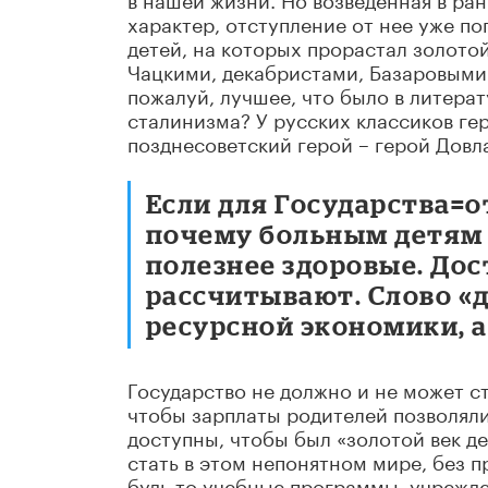
характер, отступление от нее уже п
детей, на которых прорастал золото
Чацкими, декабристами, Базаровыми 
пожалуй, лучшее, что было в литера
сталинизма? У русских классиков ге
позднесоветский герой – герой Довла
Если для Государства=от
почему больным детям 
полезнее здоровые. Дос
рассчитывают. Слово «
ресурсной экономики, 
Государство не должно и не может с
чтобы зарплаты родителей позволяли
доступны, чтобы был «золотой век де
стать в этом непонятном мире, без 
будь то учебные программы, учрежд