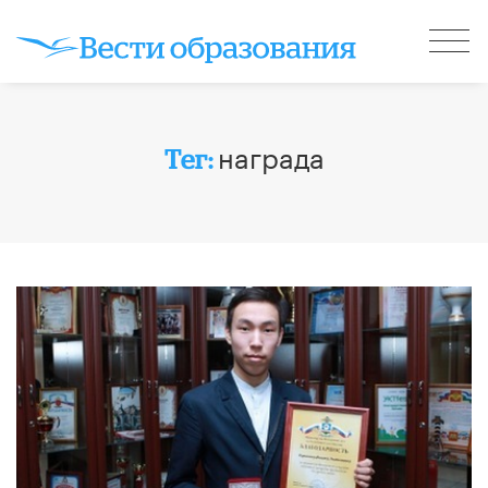
награда
Тег: