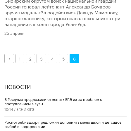
Сибирским округом войск национальной гвардии
России генерал-лейтенант Александр Бочаров
вручил медаль «За содействие» Давыду Мамонову,
старшекласснику, который спасал школьников при
нападении в школе города Улан-Удэ.
25 апреля
Назад
1
2
3
4
5
6
НОВОСТИ
В Госдуме предложили отменить ЕГЭ из-за проблем с
поступлением в вузы
10:14 /
ЕГЭ И ОГЭ
Роспотребнадзор предложил дополнить меню школ и детсадов
рыбой и водорослями