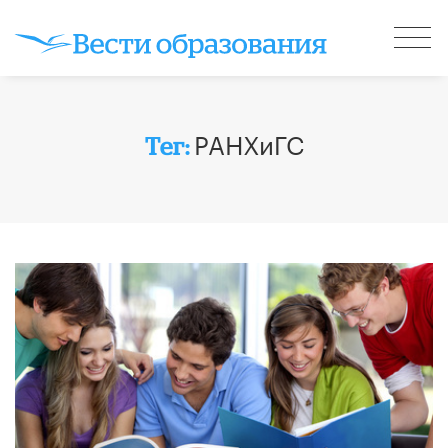
РАНХиГС
Тег: