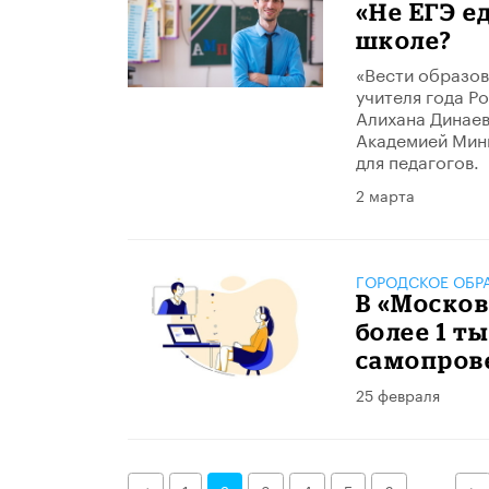
«Не ЕГЭ е
школе?
«Вести образов
учителя года Р
Алихана Динаев
Академией Минп
для педагогов.
2 марта
ГОРОДСКОЕ ОБР
В «Моско
более 1 т
самопров
25 февраля