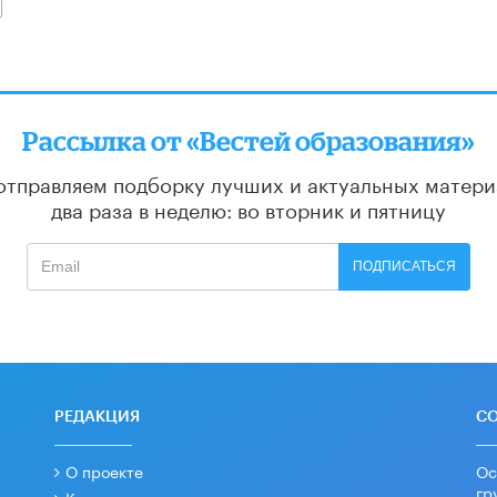
алее
Рассылка от «Вестей образования»
отправляем подборку лучших и актуальных матери
два раза в неделю: во вторник и пятницу
ПОДПИСАТЬСЯ
РЕДАКЦИЯ
С
О проекте
Ос
гр
Контакты