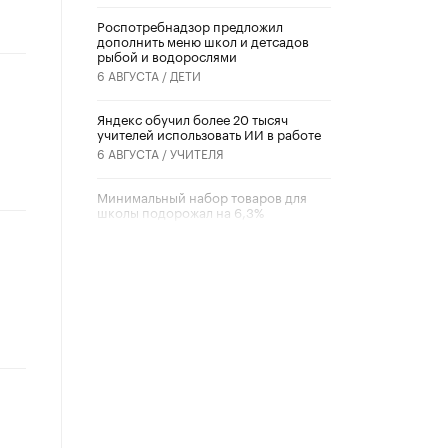
Роспотребнадзор предложил
дополнить меню школ и детсадов
рыбой и водорослями
6 АВГУСТА /
ДЕТИ
​Яндекс обучил более 20 тысяч
учителей использовать ИИ в работе
6 АВГУСТА /
УЧИТЕЛЯ
Минимальный набор товаров для
школы подорожал на 6,3%
5 АВГУСТА /
ШКОЛЬНИКИ
Вышел в свет новый номер научно-
публицистического журнала
«Образовательная политика» № 2
(2026)
3 ИЮЛЯ /
АНОНС
Школьники и студенты Москвы
почтили память героев Великой
Отечественной войны
22 ИЮНЯ /
ГОРОДСКОЕ ОБРАЗОВАНИЕ