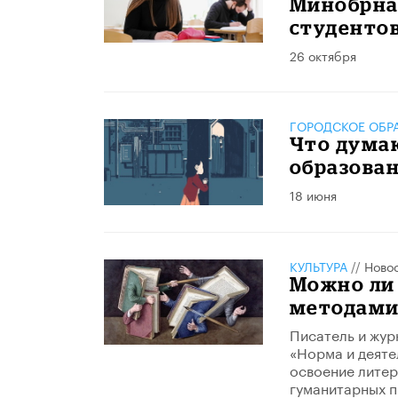
Минобрна
студентов
26 октября
ГОРОДСКОЕ ОБР
Что дума
образован
18 июня
КУЛЬТУРА
//
Ново
Можно ли
методами
Писатель и жур
«Норма и деяте
освоение литер
гуманитарных п