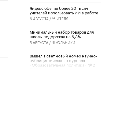
​Яндекс обучил более 20 тысяч
учителей использовать ИИ в работе
6 АВГУСТА /
УЧИТЕЛЯ
Минимальный набор товаров для
школы подорожал на 6,3%
5 АВГУСТА /
ШКОЛЬНИКИ
Вышел в свет новый номер научно-
публицистического журнала
«Образовательная политика» № 2
(2026)
3 ИЮЛЯ /
АНОНС
Школьники и студенты Москвы
почтили память героев Великой
Отечественной войны
22 ИЮНЯ /
ГОРОДСКОЕ ОБРАЗОВАНИЕ
«Егор, давай во двор!»
22 ИЮНЯ /
АНОНС
Из закона о регулировании ИИ