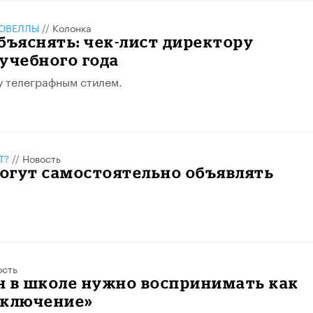
ОВЕЛЛЫ
//
Колонка
бъяснять: чек-лист директору
учебного года
у телеграфным стилем.
Т?
//
Новость
огут самостоятельно объявлять
ость
н в школе нужно воспринимать как
иключение»