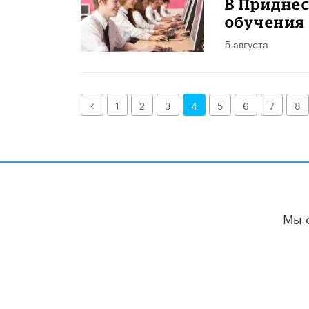
В Придне
обучения
5 августа
Назад
1
2
3
4
5
6
7
8
Мы 