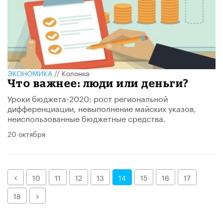
ЭКОНОМИКА
//
Колонка
Что важнее: люди или деньги?
Уроки бюджета-2020: рост региональной
дифференциации, невыполнение майских указов,
неиспользованные бюджетные средства.
20 октября
Назад
10
11
12
13
14
15
16
17
Далее
18