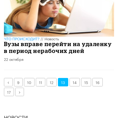
ЧТО ПРОИСХОДИТ?
//
Новость
Вузы вправе перейти на удаленку
в период нерабочих дней
22 октября
Назад
9
10
11
12
13
14
15
16
Далее
17
НОВОСТИ