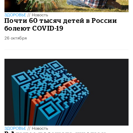
ЗДОРОВЬЕ
//
Новость
Почти 60 тысяч детей в России
болеют COVID-19
26 октября
ЗДОРОВЬЕ
//
Новость