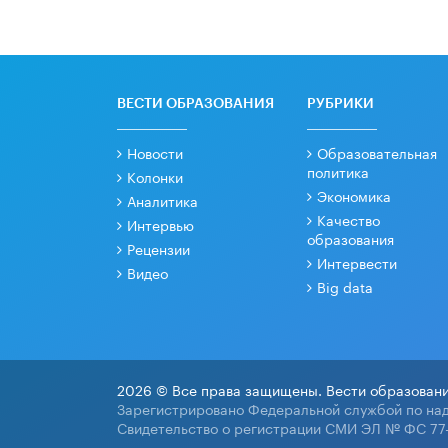
ВЕСТИ ОБРАЗОВАНИЯ
РУБРИКИ
Новости
Образовательная
политика
Колонки
Экономика
Аналитика
Качество
Интервью
образования
Рецензии
Интервести
Видео
Big data
2026 © Все права защищены. Вести образовани
Зарегистрировано Федеральной службой по над
Свидетельство о регистрации СМИ ЭЛ № ФС 77-