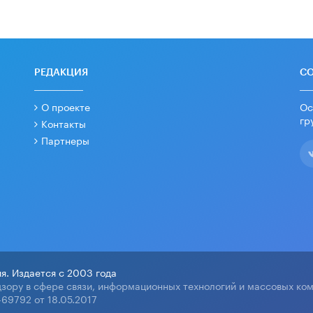
РЕДАКЦИЯ
С
О проекте
Ос
гр
Контакты
Партнеры
я. Издается с 2003 года
зору в сфере связи, информационных технологий и массовых ко
69792 от 18.05.2017