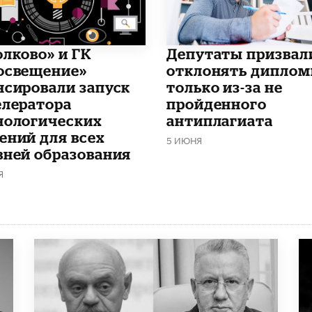
олково» и ГК
Депутаты призвал
освещение»
отклонять дипло
нсировали запуск
только из-за не
елератора
пройденного
нологических
антиплагиата
ений для всех
5 ИЮНЯ
вней образования
Я