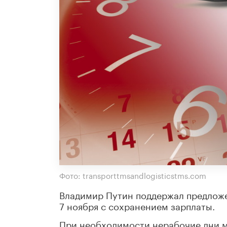
Фото: transporttmsandlogisticstms.com
Владимир Путин поддержал предложен
7 ноября с сохранением зарплаты.
При необходимости нерабочие дни мо