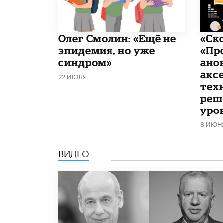
​Олег Смолин: «Ещё не
«Ск
эпидемия, но уже
«Пр
синдром»
ано
акс
22 ИЮЛЯ
тех
реш
уро
8 ИЮН
ВИДЕО