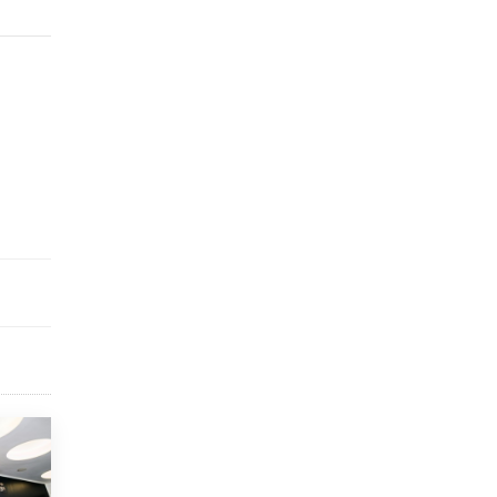
схемах мошенничества в период сдачи
ЕГЭ
19 ИЮНЯ /
ЕГЭ И ОГЭ
​Яндекс выпустил отчёт об устойчивом
развитии за 2025 год
17 ИЮНЯ /
АНАЛИТИКА
Московский выпускной на ВДНХ
соберет более 60 артистов
17 ИЮНЯ /
ГОРОДСКОЕ ОБРАЗОВАНИЕ
Названы лучшие российские вузы в
2026 году по версии RAEX
16 ИЮНЯ /
АНАЛИТИКА
В России предложили ввести
обязательные уроки каллиграфии в
детских садах
11 ИЮНЯ /
ВОСПИТАНИЕ
​Как будущие реставраторы – студенты
столичного колледжа, помогают
восстанавливать культурные и