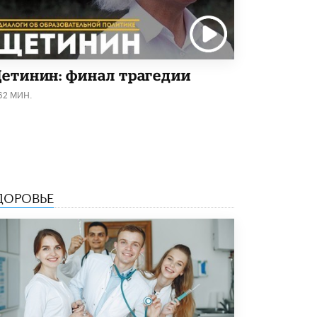
Рособрнадзор ответил на жалобы
школьников на ошибки в ЕГЭ по
русскому
8 ИЮНЯ /
ЕГЭ И ОГЭ
етинин: финал трагедии
Школа «СКОЛКА» и Госкорпорация
62 МИН.
«Росатом» подписали соглашение о
сотрудничестве
8 ИЮНЯ /
ОБРАЗОВАТЕЛЬНАЯ ПОЛИТИКА
Депутаты призвали не отклонять
дипломы только из-за не пройденного
антиплагиата
5 ИЮНЯ /
ЧТО ПРОИСХОДИТ?
ДОРОВЬЕ
Минпросвещения просят добавить в
школьные учебники примеры женщин-
инженеров
5 ИЮНЯ /
УЧЕБНИКИ
Уличенный в списывании школьник
вернул себе призовое место на
олимпиаде через суд