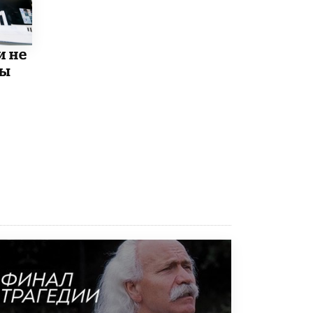
исторические объекты
11 ИЮНЯ /
ГОРОДСКОЕ ОБРАЗОВАНИЕ
и не
​Почти 50 новых объектов образования
открыли в этом учебном году в Москве
мы
10 ИЮНЯ /
ГОРОДСКОЕ ОБРАЗОВАНИЕ
Госдума приняла закон о детских SIM-
картах
10 ИЮНЯ /
ДЕТИ
Глава СПЧ предложил вернуть в школы
устные переходные экзамены
9 ИЮНЯ /
КАЧЕСТВО ОБРАЗОВАНИЯ
​Объединяя дошкольный мир
8 ИЮНЯ /
АНОНС
«Сколково» и ГК «Просвещение»
анонсировали запуск акселератора
технологических решений для всех
уровней образования
8 ИЮНЯ /
ЧТО ПРОИСХОДИТ?