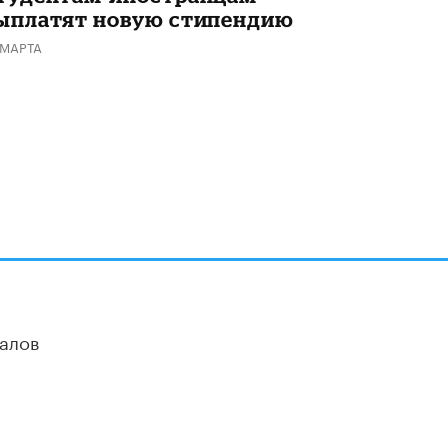
ыплатят новую стипендию
Академик РАН предупредил, что
ChatGPT отучит школьников думать
 МАРТА
1 ИЮНЯ /
ШКОЛЬНИКИ
алов