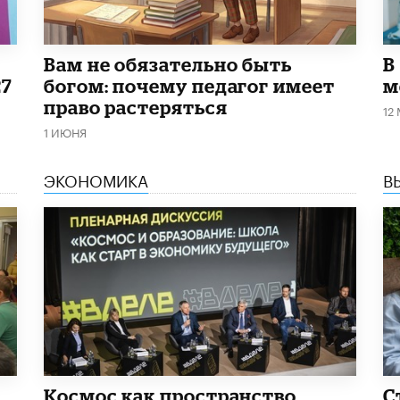
​Вам не обязательно быть
В
27
богом: почему педагог имеет
м
право растеряться
12
1 ИЮНЯ
ЭКОНОМИКА
В
Космос как пространство
С