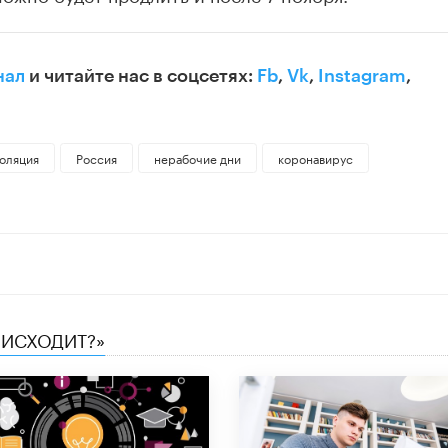
нал
и читайте нас в соцсетях:
Fb
,
Vk
,
Instagram
,
оляция
Россия
нерабочие дни
коронавирус
ОИСХОДИТ?»