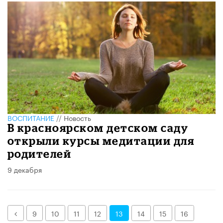
ВОСПИТАНИЕ
//
Новость
В красноярском детском саду
открыли курсы медитации для
родителей
9 декабря
Назад
9
10
11
12
13
14
15
16