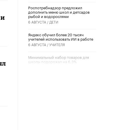
Роспотребнадзор предложил
дополнить меню школ и детсадов
рыбой и водорослями
ки
6 АВГУСТА /
ДЕТИ
​Яндекс обучил более 20 тысяч
учителей использовать ИИ в работе
6 АВГУСТА /
УЧИТЕЛЯ
Минимальный набор товаров для
школы подорожал на 6,3%
ял
5 АВГУСТА /
ШКОЛЬНИКИ
Вышел в свет новый номер научно-
публицистического журнала
«Образовательная политика» № 2
(2026)
3 ИЮЛЯ /
АНОНС
Школьники и студенты Москвы
почтили память героев Великой
Отечественной войны
22 ИЮНЯ /
ГОРОДСКОЕ ОБРАЗОВАНИЕ