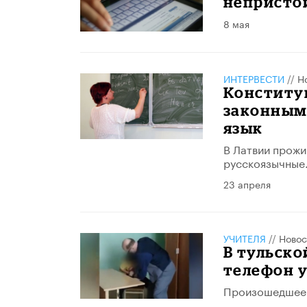
непристо
8 мая
ИНТЕРВЕСТИ
//
Н
Конститу
законным
язык
В Латвии прожи
русскоязычные
23 апреля
УЧИТЕЛЯ
//
Новос
В тульско
телефон у
Произошедшее д