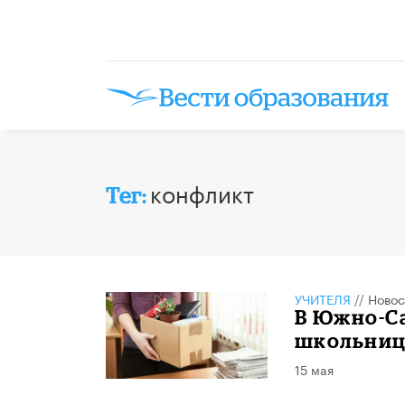
конфликт
Тег:
УЧИТЕЛЯ
//
Новос
В Южно-С
школьниц
15 мая