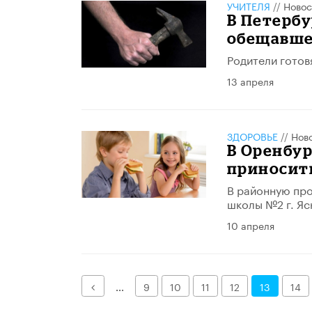
УЧИТЕЛЯ
//
Новос
В Петербу
обещавше
Родители готов
13 апреля
ЗДОРОВЬЕ
//
Нов
В Оренбур
приносить
В районную про
школы №2 г. Яс
10 апреля
Назад
...
9
10
11
12
13
14