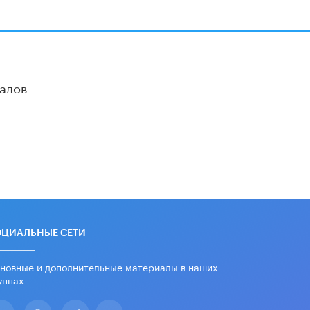
дипломы только из-за не
пройденного антиплагиата
5 ИЮНЯ /
ЧТО ПРОИСХОДИТ?
Минпросвещения просят добавить в
школьные учебники примеры
женщин-инженеров
алов
5 ИЮНЯ /
УЧЕБНИКИ
Уличенный в списывании школьник
вернул себе призовое место на
олимпиаде через суд
5 ИЮНЯ /
ЧТО ПРОИСХОДИТ?
«Евгений Онегин» станет
обязательным для повторения в 10–
11-х классах
4 ИЮНЯ /
КАЧЕСТВО ОБРАЗОВАНИЯ
ОЦИАЛЬНЫЕ СЕТИ
В Общественной палате предложили
шить школьную форму с учетом
новные и дополнительные материалы в наших
национальных традиций регионов
уппах
4 ИЮНЯ /
ШКОЛЬНИКИ