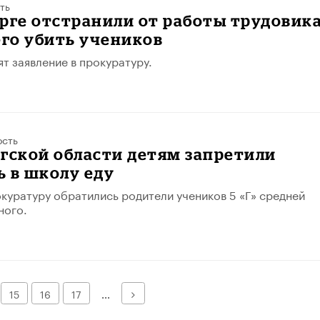
ть
рге отстранили от работы трудовика
го убить учеников
ят заявление в прокуратуру.
ость
гской области детям запретили
 в школу еду
куратуру обратились родители учеников 5 «Г» средней
ного.
Далее
15
16
17
...