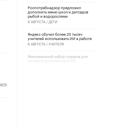
Роспотребнадзор предложил
дополнить меню школ и детсадов
рыбой и водорослями
6 АВГУСТА /
ДЕТИ
​Яндекс обучил более 20 тысяч
учителей использовать ИИ в работе
6 АВГУСТА /
УЧИТЕЛЯ
Минимальный набор товаров для
школы подорожал на 6,3%
5 АВГУСТА /
ШКОЛЬНИКИ
Вышел в свет новый номер научно-
публицистического журнала
4829
«Образовательная политика» № 2
(2026)
3 ИЮЛЯ /
АНОНС
Школьники и студенты Москвы
почтили память героев Великой
Отечественной войны
22 ИЮНЯ /
ГОРОДСКОЕ ОБРАЗОВАНИЕ