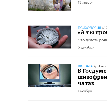
13 января
ПСИХОЛОГИЯ
//
«А ты про
Что делать род
5 декабря
BIG DATA
//
Новос
В Госдуме
шизофрени
чатах
1 ноября