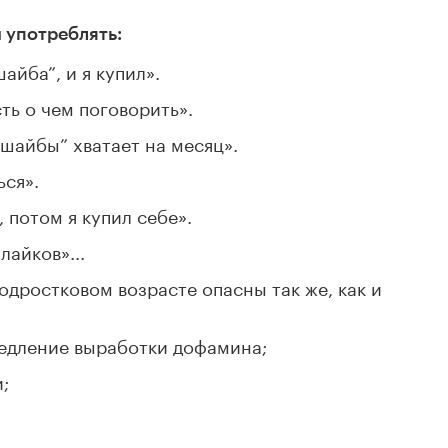
 употреблять:
айба”, и я купил».
ть о чем поговорить».
“шайбы” хватает на месяц».
ься».
 потом я купил себе».
айков»...
одростковом возрасте опасны так же, как и
медление выработки дофамина;
;