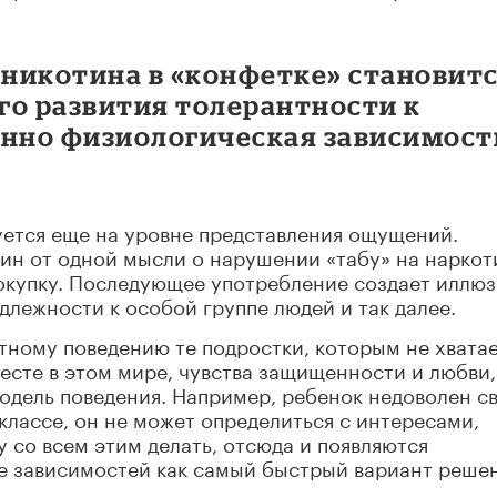
никотина в «конфетке» становит
го развития толерантности к
енно физиологическая зависимост
ется еще на уровне представления ощущений.
н от одной мысли о нарушении «табу» на наркот
покупку. Последующее употребление создает иллю
длежности к особой группе людей и так далее.
тному поведению те подростки, которым не хвата
месте в этом мире, чувства защищенности и любви,
дель поведения. Например, ребенок недоволен с
классе, он не может определиться с интересами,
му со всем этим делать, отсюда и появляются
е зависимостей как самый быстрый вариант реше