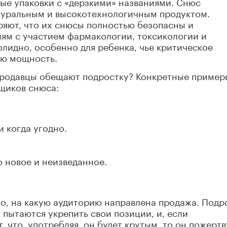
ные упаковки с «дерзкими» названиями. Снюс
туральным и высокотехнологичным продуктом.
ряют, что их снюсы полностью безопасны и
ям с участием фармакологии, токсикологии и
олидно, особенно для ребенка, чье критическое
ую мощность.
продавцы обещают подростку? Конкретные пример
щиков снюса:
и когда угодно.
 новое и неизведанное.
тно, на какую аудиторию направлена продажа. Подр
 пытаются укрепить свои позиции, и, если
, что, употребляя, он будет крутым, то он пожертв