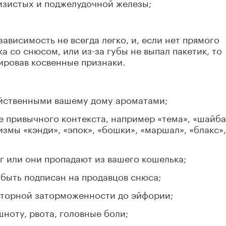
изистых и поджелудочной железы;
ависимость не всегда легко, и, если нет прямого
ка со снюсом, или из-за губы не выпал пакетик, то
ировав косвенные признаки.
ойственными вашему дому ароматами;
е привычного контекста, например «тема», «шайба
измы «кэнди», «эпок», «бошки», «маршал», «блакс»,
г или они пропадают из вашего кошелька;
 быть подписан на продавцов снюса;
моторной заторможенности до эйфории;
ноту, рвота, головные боли;