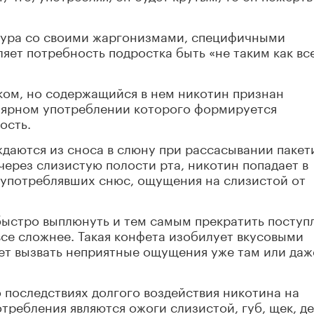
ьтура со своими жаргонизмами, специфичными
ляет потребность подростка быть «не таким как все
ком, но содержащийся в нем никотин признан
лярном употреблении которого формируется
ость.
даются из сноса в слюну при рассасывании пакет
через слизистую полости рта, никотин попадает в
м употреблявших снюс, ощущения на слизистой от
быстро выплюнуть и тем самым прекратить поступ
все сложнее. Такая конфета изобилует вкусовыми
жет вызвать неприятные ощущения уже там или даж
 последствиях долгого воздействия никотина на
требления являются ожоги слизистой, губ, щек, де