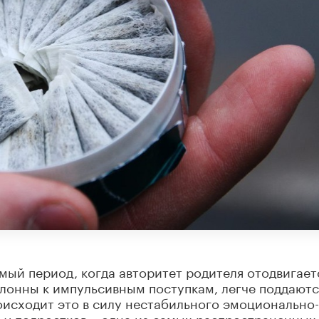
мый период, когда авторитет родителя отодвигает
склонны к импульсивным поступкам, легче поддаютс
оисходит это в силу нестабильного эмоционально-
 у подростков – одна из самых распространенных